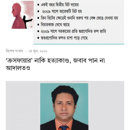
বিশেষ সংবাদ
·
২৫ জুন, ২০১৮
‘ক্রসফায়ার’ নাকি হত্যাকাণ্ড, জবাব পান না
আদালতও