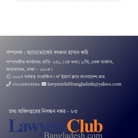
সম্পাদক : অ্যাডভোকেট বদরুল হাসান কচি
সম্পাদকীয় কার্যালয়: বাড়ি- ১৫১, (২য় তলা) ১/বি, লেক সার্কাস,
কলাবাগান, ঢাকা – ১২০৫।
© ২০২৩ সর্বস্বত্ব সংরক্ষিত । ল’ ইয়ার্স ক্লাব বাংলাদেশ.কম
০১৮১৯৪২৫৪৯৮
lawyersclubbangladesh@yahoo.com
তথ‌্য অ‌ধিদপ্ত‌রের নিবন্ধন নম্বর – ৮৩