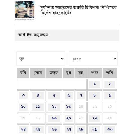
দুর্ঘটনায় আহতদের জরুরি চিকিৎসা নিশ্চিতের
নির্দেশ হাইকোর্টের
আর্কাইভ অনুসন্ধান
রবি
সোম
মঙ্গল
বুধ
বৃহ
শুক্র
শনি
১
২
৩
৪
৫
৬
৭
৮
৯
১০
১১
১২
১৩
১৪
১৫
১৬
১৭
১৮
১৯
২০
২১
২২
২৩
২৪
২৫
২৬
২৭
২৮
২৯
৩০