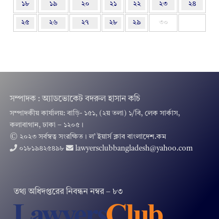
১৮
১৯
২০
২১
২২
২৩
২৪
২৫
২৬
২৭
২৮
২৯
৩০
সম্পাদক : অ্যাডভোকেট বদরুল হাসান কচি
সম্পাদকীয় কার্যালয়: বাড়ি- ১৫১, (২য় তলা) ১/বি, লেক সার্কাস,
কলাবাগান, ঢাকা – ১২০৫।
© ২০২৩ সর্বস্বত্ব সংরক্ষিত । ল’ ইয়ার্স ক্লাব বাংলাদেশ.কম
০১৮১৯৪২৫৪৯৮
lawyersclubbangladesh@yahoo.com
তথ‌্য অ‌ধিদপ্ত‌রের নিবন্ধন নম্বর – ৮৩