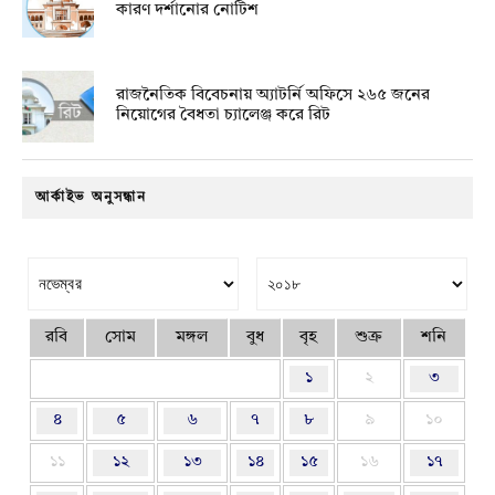
কারণ দর্শানোর নোটিশ
রাজনৈতিক বিবেচনায় অ‍্যাটর্নি অফিসে ২৬৫ জনের
নিয়োগের বৈধতা চ্যালেঞ্জ করে রিট
আর্কাইভ অনুসন্ধান
রবি
সোম
মঙ্গল
বুধ
বৃহ
শুক্র
শনি
১
২
৩
৪
৫
৬
৭
৮
৯
১০
১১
১২
১৩
১৪
১৫
১৬
১৭