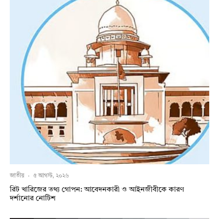
জাতীয়
·
৫ আগস্ট, ২০২৬
রিট খারিজের তথ্য গোপন: আবেদনকারী ও আইনজীবীকে কারণ
দর্শানোর নোটিশ