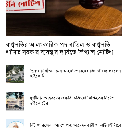
রাষ্ট্রপতির আলংকারিক পদ বাতিল ও রাষ্ট্রপতি
শাসিত সরকার ব্যবস্থার দাবিতে লিগ্যাল নোটিশ
‘পুরুষ নির্যাতন দমন আইন’ প্রণয়নের রিট খারিজ করলেন
হাইকোর্ট
দুর্ঘটনায় আহতদের জরুরি চিকিৎসা নিশ্চিতের নির্দেশ
হাইকোর্টের
রিট খারিজের তথ্য গোপন: আবেদনকারী ও আইনজীবীকে