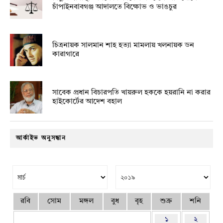
চাঁপাইনবাবগঞ্জ আদালতে বিক্ষোভ ও ভাঙচুর
চিত্রনায়ক সালমান শাহ হত্যা মামলায় খলনায়ক ডন
কারাগারে
সাবেক প্রধান বিচারপতি খায়রুল হককে হয়রানি না করার
হাইকোর্টের আদেশ বহাল
আর্কাইভ অনুসন্ধান
রবি
সোম
মঙ্গল
বুধ
বৃহ
শুক্র
শনি
১
২