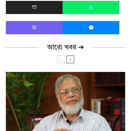
আরো খবর ➔