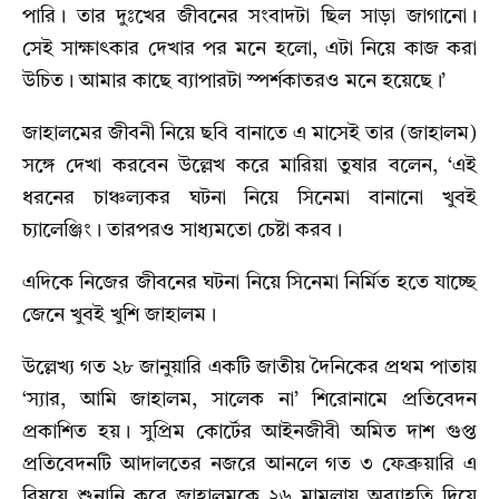
পারি। তার দুঃখের জীবনের সংবাদটা ছিল সাড়া জাগানো।
সেই সাক্ষাৎকার দেখার পর মনে হলো, এটা নিয়ে কাজ করা
উচিত। আমার কাছে ব্যাপারটা স্পর্শকাতরও মনে হয়েছে।’
জাহালমের জীবনী নিয়ে ছবি বানাতে এ মাসেই তার (জাহালম)
সঙ্গে দেখা করবেন উল্লেখ করে মারিয়া তুষার বলেন, ‘এই
ধরনের চাঞ্চল্যকর ঘটনা নিয়ে সিনেমা বানানো খুবই
চ্যালেঞ্জিং। তারপরও সাধ্যমতো চেষ্টা করব।
এদিকে নিজের জীবনের ঘটনা নিয়ে সিনেমা নির্মিত হতে যাচ্ছে
জেনে খুবই খুশি জাহালম।
উল্লেখ্য গত ২৮ জানুয়ারি একটি জাতীয় দৈনিকের প্রথম পাতায়
‘স্যার, আমি জাহালম, সালেক না’ শিরোনামে প্রতিবেদন
প্রকাশিত হয়। সুপ্রিম কোর্টের আইনজীবী অমিত দাশ গুপ্ত
প্রতিবেদনটি আদালতের নজরে আনলে গত ৩ ফেব্রুয়ারি এ
বিষয়ে শুনানি করে জাহালমকে ২৬ মামলায় অব্যাহতি দিয়ে