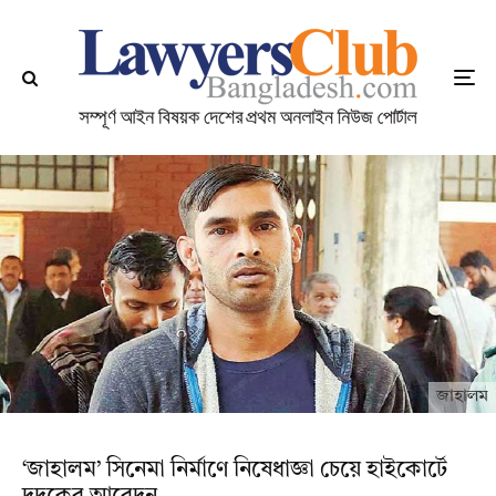
জাহালম
‘জাহালম’ সিনেমা নির্মাণে নিষেধাজ্ঞা চেয়ে হাইকোর্টে