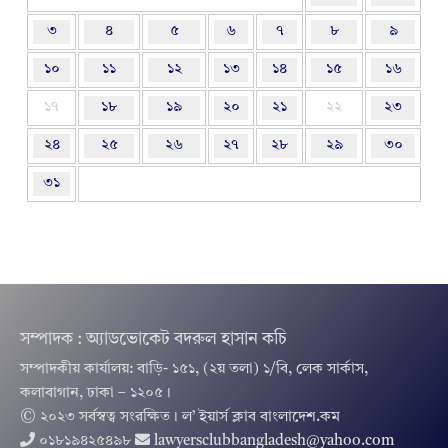
৩
৪
৫
৬
৭
৮
৯
১০
১১
১২
১৩
১৪
১৫
১৬
১৭
১৮
১৯
২০
২১
২২
২৩
২৪
২৫
২৬
২৭
২৮
২৯
৩০
৩১
সম্পাদক : অ্যাডভোকেট বদরুল হাসান কচি
সম্পাদকীয় কার্যালয়: বাড়ি- ১৫১, (২য় তলা) ১/বি, লেক সার্কাস,
কলাবাগান, ঢাকা – ১২০৫।
© ২০২৩ সর্বস্বত্ব সংরক্ষিত । ল’ ইয়ার্স ক্লাব বাংলাদেশ.কম
০১৮১৯৪২৫৪৯৮
lawyersclubbangladesh@yahoo.com