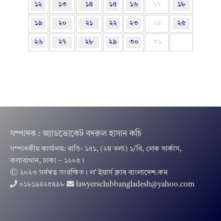
১২
১৩
১৪
১৫
১৬
১৭
১৮
১৯
২০
২১
২২
২৩
২৪
২৫
২৬
২৭
২৮
২৯
৩০
৩১
সম্পাদক : অ্যাডভোকেট বদরুল হাসান কচি
সম্পাদকীয় কার্যালয়: বাড়ি- ১৫১, (২য় তলা) ১/বি, লেক সার্কাস,
কলাবাগান, ঢাকা – ১২০৫।
© ২০২৩ সর্বস্বত্ব সংরক্ষিত । ল’ ইয়ার্স ক্লাব বাংলাদেশ.কম
০১৮১৯৪২৫৪৯৮
lawyersclubbangladesh@yahoo.com