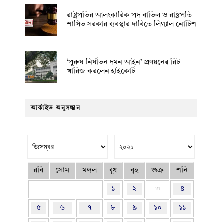
রাষ্ট্রপতির আলংকারিক পদ বাতিল ও রাষ্ট্রপতি
শাসিত সরকার ব্যবস্থার দাবিতে লিগ্যাল নোটিশ
‘পুরুষ নির্যাতন দমন আইন’ প্রণয়নের রিট
খারিজ করলেন হাইকোর্ট
আর্কাইভ অনুসন্ধান
রবি
সোম
মঙ্গল
বুধ
বৃহ
শুক্র
শনি
১
২
৩
৪
৫
৬
৭
৮
৯
১০
১১