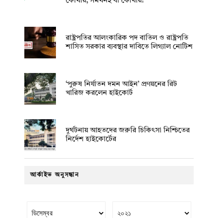
কোথায়, সমর্থনই বা কোথায়?
রাষ্ট্রপতির আলংকারিক পদ বাতিল ও রাষ্ট্রপতি
শাসিত সরকার ব্যবস্থার দাবিতে লিগ্যাল নোটিশ
‘পুরুষ নির্যাতন দমন আইন’ প্রণয়নের রিট
খারিজ করলেন হাইকোর্ট
দুর্ঘটনায় আহতদের জরুরি চিকিৎসা নিশ্চিতের
নির্দেশ হাইকোর্টের
আর্কাইভ অনুসন্ধান