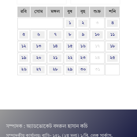
রবি
সোম
মঙ্গল
বুধ
বৃহ
শুক্র
শনি
১
২
৩
৪
৫
৬
৭
৮
৯
১০
১১
১২
১৩
১৪
১৫
১৬
১৭
১৮
১৯
২০
২১
২২
২৩
২৪
২৫
২৬
২৭
২৮
২৯
৩০
৩১
সম্পাদক : অ্যাডভোকেট বদরুল হাসান কচি
সম্পাদকীয় কার্যালয়: বাড়ি- ১৫১, (২য় তলা) ১/বি, লেক সার্কাস,