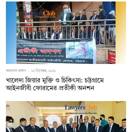
আদালত প্রাঙ্গণ
·
১২ ডিসেম্বর, ২০২১
খালেদা জিয়ার মুক্তি ও চিকিৎসা: চট্টগ্রামে
আইনজীবী ফোরামের প্রতীকী অনশন