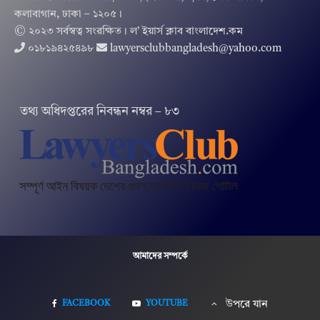
কলাবাগান, ঢাকা – ১২০৫।
© ২০২৩ সর্বস্বত্ব সংরক্ষিত । ল’ ইয়ার্স ক্লাব বাংলাদেশ.কম
০১৮১৯৪২৫৪৯৮
lawyersclubbangladesh@yahoo.com
তথ‌্য অ‌ধিদপ্ত‌রের নিবন্ধন নম্বর – ৮৩
আমাদের সম্পর্কে
FACEBOOK
YOUTUBE
উপরে যান