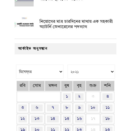
নিয়োগের মাত্র চারদিনের মাথায় এক সহকারী
অ্যাটর্নি জেনারেলের পদত্যাগ
আর্কাইভ অনুসন্ধান
রবি
সোম
মঙ্গল
বুধ
বৃহ
শুক্র
শনি
১
২
৩
৪
৫
৬
৭
৮
৯
১০
১১
১২
১৩
১৪
১৫
১৬
১৭
১৮
১৯
২০
২১
২২
২৩
২৪
২৫