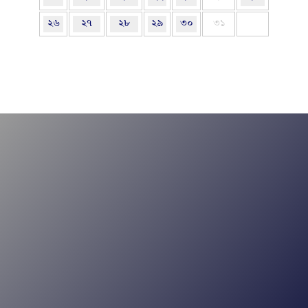
২৬
২৭
২৮
২৯
৩০
৩১