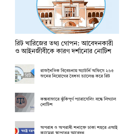
রিট খারিজের তথ্য গোপন: আবেদনকারী
ও আইনজীবীকে কারণ দর্শানোর নোটিশ
রাজনৈতিক বিবেচনায় অ‍্যাটর্নি অফিসে ২৬৫
জনের নিয়োগের বৈধতা চ্যালেঞ্জ করে রিট
কক্সবাজারে ঝুঁকিপূর্ণ প্যারাসেলিং বন্ধে লিগ্যাল
নোটিশ
অপরাধ ও অপরাধী শনাক্তে ঢাকা শহরে এআই
ক্যামেরা স্থাপনের আবেদন