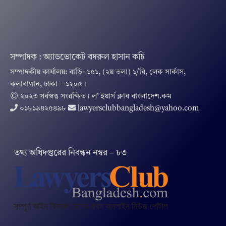
সম্পাদক : অ্যাডভোকেট বদরুল হাসান কচি
সম্পাদকীয় কার্যালয়: বাড়ি- ১৫১, (২য় তলা) ১/বি, লেক সার্কাস,
কলাবাগান, ঢাকা – ১২০৫।
© ২০২৩ সর্বস্বত্ব সংরক্ষিত । ল’ ইয়ার্স ক্লাব বাংলাদেশ.কম
০১৮১৯৪২৫৪৯৮
lawyersclubbangladesh@yahoo.com
তথ‌্য অ‌ধিদপ্ত‌রের নিবন্ধন নম্বর – ৮৩