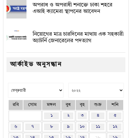
অপরাধ ও অপরাধী শনাক্তে ঢাকা শহরে
এআই ক্যামেরা স্থাপনের আবেদন
নিয়োগের মাত্র চারদিনের মাথায় এক সহকারী
অ্যাটর্নি জেনারেলের পদত্যাগ
আর্কাইভ অনুসন্ধান
রবি
সোম
মঙ্গল
বুধ
বৃহ
শুক্র
শনি
১
২
৩
৪
৫
৬
৭
৮
৯
১০
১১
১২
১৩
১৪
১৫
১৬
১৭
১৮
১৯