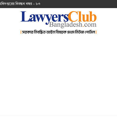
অ‌ধিদপ্ত‌রের নিবন্ধন নম্বর – ৮৩