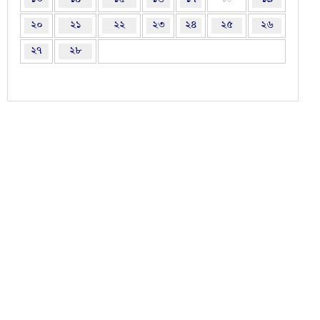
২০
২১
২২
২৩
২৪
২৫
২৬
২৭
২৮