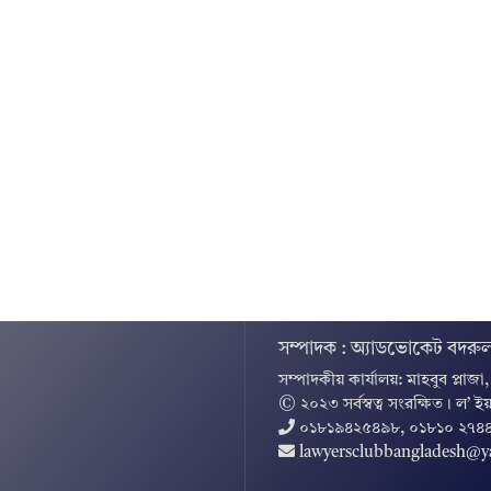
সম্পাদক : অ্যাডভোকেট বদরুল
সম্পাদকীয় কার্যালয়: মাহবুব প্লাজা
© ২০২৩ সর্বস্বত্ব সংরক্ষিত । ল’ ইয
০১৮১৯৪২৫৪৯৮, ০১৮১০ ২৭৪
lawyersclubbangladesh@