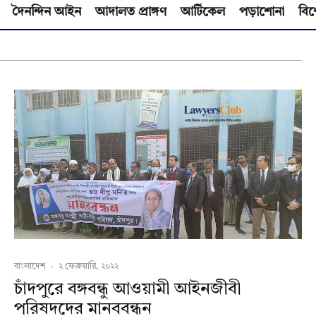
দৈনন্দিন আইন
আদালত প্রাঙ্গণ
আর্টিকেল
পড়াশোনা
বিশ
বাংলাদেশ
·
২ ফেব্রুয়ারি, ২০২২
চাঁদপুরে বঙ্গবন্ধু আওয়ামী আইনজীবী
পরিষদদের মানববন্ধন