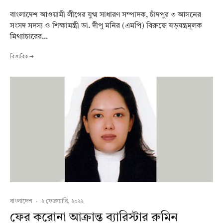
বাংলা‌দেশ আওয়ামী লী‌গের যুগ্ম সাধারণ সম্পাদক, চাঁদপুর ৩ আস‌নের
সংসদ সদস্য ও শিক্ষামন্ত্রী ডা. দীপু ম‌নির (এমপি) বিরু‌দ্ধে ষড়যন্ত্রমূলক
মিথ্যাচা‌রের...
বিস্তারিত ➔
বাংলাদেশ
·
২ ফেব্রুয়ারি, ২০২২
ফের করোনা আক্রান্ত ব্যারিস্টার রুমিন