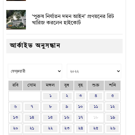
‘পুরুষ নির্যাতন দমন আইন’ প্রণয়নের রিট
খারিজ করলেন হাইকোর্ট
আর্কাইভ অনুসন্ধান
রবি
সোম
মঙ্গল
বুধ
বৃহ
শুক্র
শনি
১
২
৩
৪
৫
৬
৭
৮
৯
১০
১১
১২
১৩
১৪
১৫
১৬
১৭
১৮
১৯
২০
২১
২২
২৩
২৪
২৫
২৬