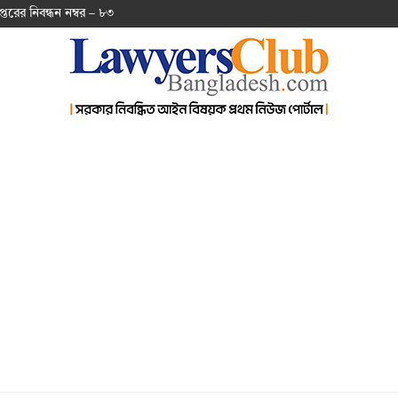
প্ত‌রের নিবন্ধন নম্বর – ৮৩