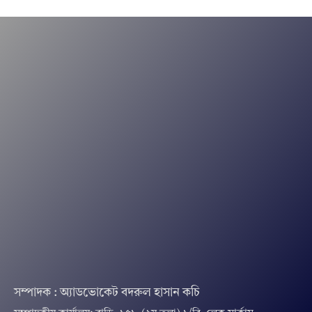
সম্পাদক : অ্যাডভোকেট বদরুল হাসান কচি