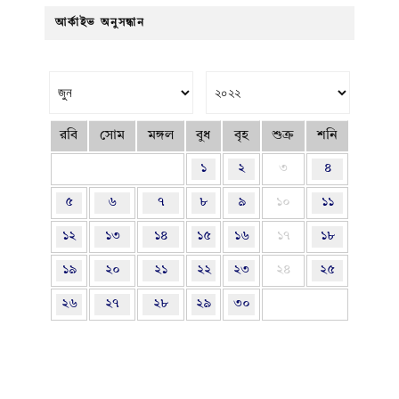
আর্কাইভ অনুসন্ধান
রবি
সোম
মঙ্গল
বুধ
বৃহ
শুক্র
শনি
১
২
৩
৪
৫
৬
৭
৮
৯
১০
১১
১২
১৩
১৪
১৫
১৬
১৭
১৮
১৯
২০
২১
২২
২৩
২৪
২৫
২৬
২৭
২৮
২৯
৩০