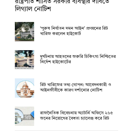
রাষ্ট্রপতি শাসিত সরকার ব্যবস্থার দাবিতে
লিগ্যাল নোটিশ
‘পুরুষ নির্যাতন দমন আইন’ প্রণয়নের রিট
খারিজ করলেন হাইকোর্ট
দুর্ঘটনায় আহতদের জরুরি চিকিৎসা নিশ্চিতের
নির্দেশ হাইকোর্টের
রিট খারিজের তথ্য গোপন: আবেদনকারী ও
আইনজীবীকে কারণ দর্শানোর নোটিশ
রাজনৈতিক বিবেচনায় অ‍্যাটর্নি অফিসে ২৬৫
জনের নিয়োগের বৈধতা চ্যালেঞ্জ করে রিট