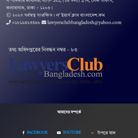
সম্পাদকীয় কার্যালয়: বাড়ি- ১৫১, (২য় তলা) ১/বি, লেক সার্কাস,
কলাবাগান, ঢাকা – ১২০৫।
© ২০২৩ সর্বস্বত্ব সংরক্ষিত । ল’ ইয়ার্স ক্লাব বাংলাদেশ.কম
০১৮১৯৪২৫৪৯৮
lawyersclubbangladesh@yahoo.com
তথ‌্য অ‌ধিদপ্ত‌রের নিবন্ধন নম্বর – ৮৩
আমাদের সম্পর্কে
FACEBOOK
YOUTUBE
উপরে যান