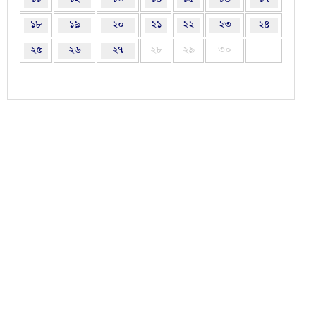
১৮
১৯
২০
২১
২২
২৩
২৪
২৫
২৬
২৭
২৮
২৯
৩০