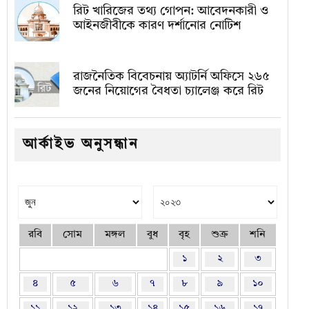
রিট খারিজের তথ্য গোপন: আবেদনকারী ও
আইনজীবীকে কারণ দর্শানোর নোটিশ
রাজনৈতিক বিবেচনায় অ‍্যাটর্নি অফিসে ২৬৫
জনের নিয়োগের বৈধতা চ্যালেঞ্জ করে রিট
আর্কাইভ অনুসন্ধান
রবি
সোম
মঙ্গল
বুধ
বৃহ
শুক্র
শনি
১
২
৩
৪
৫
৬
৭
৮
৯
১০
১১
১২
১৩
১৪
১৫
১৬
১৭