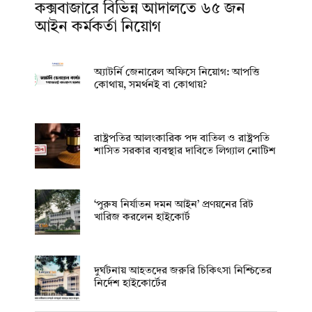
কক্সবাজারে বিভিন্ন আদালতে ৬৫ জন
আইন কর্মকর্তা নিয়োগ
অ্যাটর্নি জেনারেল অফিসে নিয়োগ: আপত্তি
কোথায়, সমর্থনই বা কোথায়?
রাষ্ট্রপতির আলংকারিক পদ বাতিল ও রাষ্ট্রপতি
শাসিত সরকার ব্যবস্থার দাবিতে লিগ্যাল নোটিশ
‘পুরুষ নির্যাতন দমন আইন’ প্রণয়নের রিট
খারিজ করলেন হাইকোর্ট
দুর্ঘটনায় আহতদের জরুরি চিকিৎসা নিশ্চিতের
নির্দেশ হাইকোর্টের