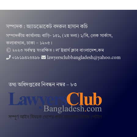
সম্পাদক : অ্যাডভোকেট বদরুল হাসান কচি
সম্পাদকীয় কার্যালয়: বাড়ি- ১৫১, (২য় তলা) ১/বি, লেক সার্কাস,
কলাবাগান, ঢাকা – ১২০৫।
© ২০২৩ সর্বস্বত্ব সংরক্ষিত । ল’ ইয়ার্স ক্লাব বাংলাদেশ.কম
০১৮১৯৪২৫৪৯৮
lawyersclubbangladesh@yahoo.com
তথ‌্য অ‌ধিদপ্ত‌রের নিবন্ধন নম্বর – ৮৩