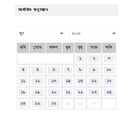
আর্কাইভ অনুসন্ধান
রবি
সোম
মঙ্গল
বুধ
বৃহ
শুক্র
শনি
১
২
৩
৪
৫
৬
৭
৮
৯
১০
১১
১২
১৩
১৪
১৫
১৬
১৭
১৮
১৯
২০
২১
২২
২৩
২৪
২৫
২৬
২৭
২৮
২৯
৩০