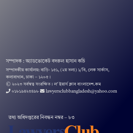
সম্পাদক : অ্যাডভোকেট বদরুল হাসান কচি
সম্পাদকীয় কার্যালয়: বাড়ি- ১৫১, (২য় তলা) ১/বি, লেক সার্কাস,
কলাবাগান, ঢাকা – ১২০৫।
© ২০২৩ সর্বস্বত্ব সংরক্ষিত । ল’ ইয়ার্স ক্লাব বাংলাদেশ.কম
০১৮১৯৪২৫৪৯৮
lawyersclubbangladesh@yahoo.com
তথ‌্য অ‌ধিদপ্ত‌রের নিবন্ধন নম্বর – ৮৩