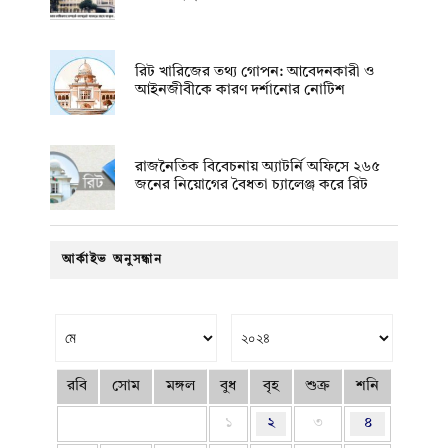
রিট খারিজের তথ্য গোপন: আবেদনকারী ও
আইনজীবীকে কারণ দর্শানোর নোটিশ
রাজনৈতিক বিবেচনায় অ‍্যাটর্নি অফিসে ২৬৫
জনের নিয়োগের বৈধতা চ্যালেঞ্জ করে রিট
আর্কাইভ অনুসন্ধান
রবি
সোম
মঙ্গল
বুধ
বৃহ
শুক্র
শনি
১
২
৩
৪