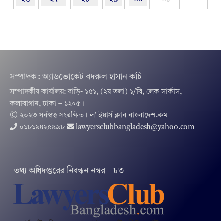
২৬
২৭
২৮
২৯
৩০
৩১
সম্পাদক : অ্যাডভোকেট বদরুল হাসান কচি
সম্পাদকীয় কার্যালয়: বাড়ি- ১৫১, (২য় তলা) ১/বি, লেক সার্কাস,
কলাবাগান, ঢাকা – ১২০৫।
© ২০২৩ সর্বস্বত্ব সংরক্ষিত । ল’ ইয়ার্স ক্লাব বাংলাদেশ.কম
০১৮১৯৪২৫৪৯৮
lawyersclubbangladesh@yahoo.com
তথ‌্য অ‌ধিদপ্ত‌রের নিবন্ধন নম্বর – ৮৩