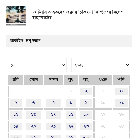
দুর্ঘটনায় আহতদের জরুরি চিকিৎসা নিশ্চিতের নির্দেশ
হাইকোর্টের
আর্কাইভ অনুসন্ধান
রবি
সোম
মঙ্গল
বুধ
বৃহ
শুক্র
শনি
১
২
৩
৪
৫
৬
৭
৮
৯
১০
১১
১২
১৩
১৪
১৫
১৬
১৭
১৮
১৯
২০
২১
২২
২৩
২৪
২৫