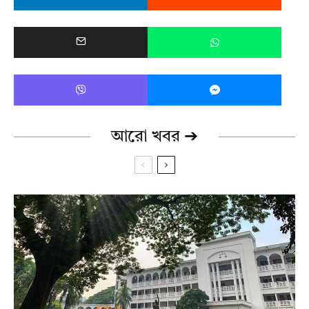
আরো খবর ➔