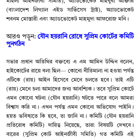
মহিলা আইনজীবী সমিতি), অ্যাডভোকেট মাহবুবা আক্তার
(বাংলাদেশ লিগ্যাল এইড সার্ভিসেস ট্রাষ্ট), অ্যাডভোকেট
শবনম মোস্তারী এবং অ্যাডভোকেট মাহমুদা আফরোজ মনি।
আরও পড়ুন:
যৌন হয়রানি রোধে সুপ্রিম কোর্টের কমিটি
পুনর্গঠন
সভার প্রধান অতিথির বক্তব্যে এ এম আমিন উদ্দিন বলেন,
হাইকোর্টের রায়ে বলা ছিল— কোনো নীতিমালা না হওয়া পর্যন্ত
এটিকে (রায়) আইন হিসেবে মেনে চলতে হবে। তাই এটি
(রায়) মেনে চলা আমাদের জন্য আবশ্যিক। তবে সুপ্রিম কোর্টে
এমন কোনো ঘটনা (যৌন হয়রানি) ঘটতে পারে বলে আমরা
বিশ্বাস করি না। এখন পর্যন্ত এমন কোনো অভিযোগ পাইনি।
হয়ত ভবিষ্যতে কি হবে, তা জানি না। কমিটি (যৌন হয়রানি
প্রতিরোধ কমিটি) দায়িত্ব নিয়েছে, তারা বিষয়টি দেখবে।
বারের (সুপ্রিম কোর্ট আইনজীবী সমিতি) গত কমিটি এই