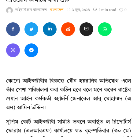
প্রতিরোধ কমিটির যাত্রা শুরু
0
ল'ইয়ার্স ক্লাব বাংলাদেশ
বাংলাদেশ
১ জুন, ২০২৪
2 min read
কোনো আইনজীবীর বিরুদ্ধে যৌন হয়রানির অভিযোগ এলে
তাঁর পেশা পরিচালনা করা কঠিন হবে বলে মনে করেন রাষ্ট্রের
প্রধান আইন কর্মকর্তা অ্যাটর্নি জেনারেল আবু মোহাম্মদ (এ
এম) আমিন উদ্দিন।
সুপ্রিম কোর্ট আইনজীবী সমিতি ভবনে অবস্থিত ল রিপোর্টার্স
ফোরাম (এলআরএফ) কার্যালয়ে গত বৃহস্পতিবার (৩০ মে)