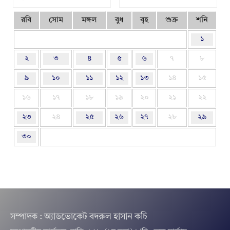
রবি
সোম
মঙ্গল
বুধ
বৃহ
শুক্র
শনি
১
২
৩
৪
৫
৬
৭
৮
৯
১০
১১
১২
১৩
১৪
১৫
১৬
১৭
১৮
১৯
২০
২১
২২
২৩
২৪
২৫
২৬
২৭
২৮
২৯
৩০
সম্পাদক : অ্যাডভোকেট বদরুল হাসান কচি