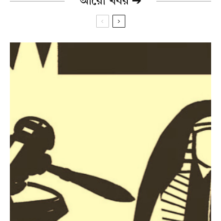
আরো খবর ➔