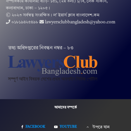
সম্পাদকীয় কার্যালয়: বাড়ি- ১৫১, (২য় তলা) ১/বি, লেক সার্কাস,
কলাবাগান, ঢাকা – ১২০৫।
© ২০২৩ সর্বস্বত্ব সংরক্ষিত । ল’ ইয়ার্স ক্লাব বাংলাদেশ.কম
০১৮১৯৪২৫৪৯৮
lawyersclubbangladesh@yahoo.com
তথ‌্য অ‌ধিদপ্ত‌রের নিবন্ধন নম্বর – ৮৩
আমাদের সম্পর্কে
FACEBOOK
YOUTUBE
উপরে যান