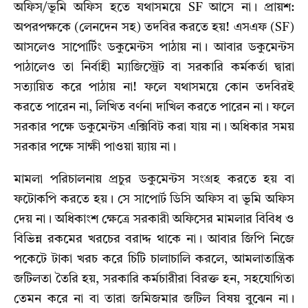
অফিস/ভূমি অফিস হতে যথাসময়ে SF আসে না। প্রায়শ:
অপরপক্ষকে (লেনদেন সহ) তদবির করতে হয়! এসএফ (SF)
আসলেও সাপোর্টিং ডকুমেন্টস পাঠায় না। আবার ডকুমেন্টস
পাঠালেও তা নির্বাহী ম্যাজিস্ট্রেট বা সরকারি কর্মকর্তা দ্বারা
সত্যায়িত করে পাঠায় না! ফলে যথাসময়ে কোন তদবিরই
করতে পারেন না, লিখিত বর্ণনা দাখিল করতে পারেন না। ফলে
সরকার পক্ষে ডকুমেন্টস এক্সিবিট করা যায় না। অধিকার সময়
সরকার পক্ষে সাক্ষী পাওয়া য়্যায় না।
মামলা পরিচালনায় প্রচুর ডকুমেন্টস সংগ্রহ করতে হয় বা
ফটোকপি করতে হয়। সে সাপোর্ট ডিসি অফিস বা ভূমি অফিস
দেয় না। অধিকাংশ ক্ষেত্রে সরকারী অফিসের মামলার বিবিধ ও
বিভিন্ন রকমের খরচের বরাদ্দ থাকে না। আবার জিপি নিজে
পকেটে টাকা খরচ করে চিটি চালাচালি করলে, আমলাতান্ত্রিক
জটিলতা তৈরি হয়, সরকারি কর্মচারীরা বিরক্ত হন, সহযোগিতা
তেমন করে না বা তারা জমিজমার জটিল বিষয় বুঝেন না।