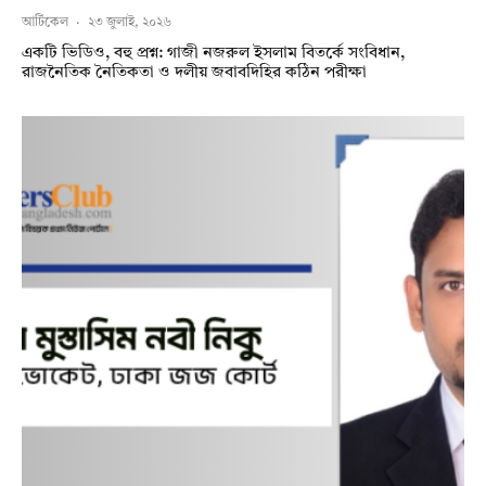
আর্টিকেল
·
২৩ জুলাই, ২০২৬
একটি ভিডিও, বহু প্রশ্ন: গাজী নজরুল ইসলাম বিতর্কে সংবিধান,
রাজনৈতিক নৈতিকতা ও দলীয় জবাবদিহির কঠিন পরীক্ষা