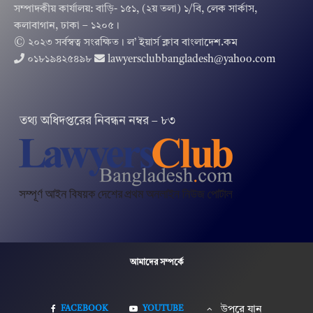
সম্পাদকীয় কার্যালয়: বাড়ি- ১৫১, (২য় তলা) ১/বি, লেক সার্কাস,
কলাবাগান, ঢাকা – ১২০৫।
© ২০২৩ সর্বস্বত্ব সংরক্ষিত । ল’ ইয়ার্স ক্লাব বাংলাদেশ.কম
০১৮১৯৪২৫৪৯৮
lawyersclubbangladesh@yahoo.com
তথ‌্য অ‌ধিদপ্ত‌রের নিবন্ধন নম্বর – ৮৩
আমাদের সম্পর্কে
FACEBOOK
YOUTUBE
উপরে যান