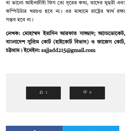
বা ভালো আইনজীবী ফিস তো দূরের কথা, তাদের মুহুরী এবং
কম্পিউটার খরচও হবে না। এর মাধ্যমে রাষ্ট্রের স্বার্থ রক্ষা
সম্ভব হবে না।
লেখক: মোহাম্মদ ইয়াসিন আরফাত সাজ্জাদ; আ্যডভোকেট,
বাংলাদেশ সুপ্রিম কোর্ট (হাইকোর্ট বিভাগ) ও জাজেস কোর্ট,
চট্টগ্রাম। ইমেইল: sajjadd215@gmail.com
1
0