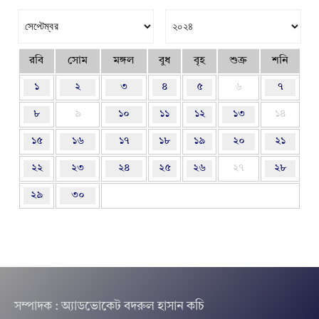
রবি
সোম
মঙ্গল
বুধ
বৃহ
শুক্র
শনি
১
২
৩
৪
৫
৬
৭
৮
৯
১০
১১
১২
১৩
১৪
১৫
১৬
১৭
১৮
১৯
২০
২১
২২
২৩
২৪
২৫
২৬
২৭
২৮
২৯
৩০
সম্পাদক : অ্যাডভোকেট বদরুল হাসান কচি