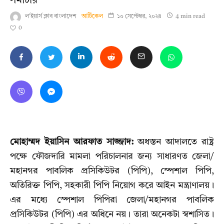
সমাচার
ল'ইয়ার্স ক্লাব বাংলাদেশ
আর্টিকেল
১০ সেপ্টেম্বর, ২০২৪
4 min read
0
মোহাম্মদ ইয়াসিন আরফাত সাজ্জাদ:
অধস্তন আদালতে রাষ্ট্র
পক্ষে ফৌজদারি মামলা পরিচালনার জন্য সাধারণত জেলা/
মহানগর পাবলিক প্রসিকিউটর (পিপি), স্পেশাল পিপি,
অতিরিক্ত পিপি, সহকারী পিপি নিয়োগ করে আইন মন্ত্রাণালয়।
এর মধ্যে স্পেশাল পিপিরা জেলা/মহানগর পাবলিক
প্রসিকিউটর (পিপি) এর অধিনে নয়। তারা অনেকটা স্বশাসিত।