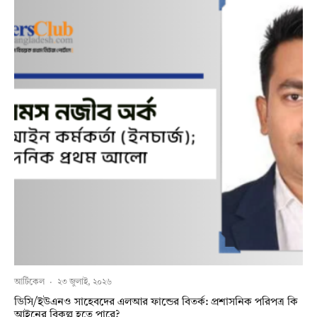
আর্টিকেল
·
২৩ জুলাই, ২০২৬
ডিসি/ইউএনও সাহেবদের এলআর ফান্ডের বিতর্ক: প্রশাসনিক পরিপত্র কি
আইনের বিকল্প হতে পারে?