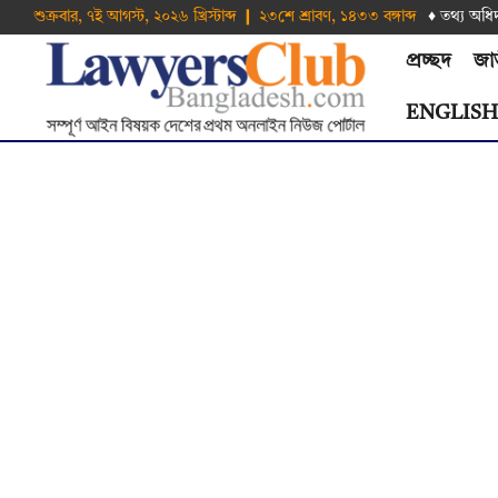
শুক্রবার, ৭ই আগস্ট, ২০২৬ খ্রিস্টাব্দ ❙ ২৩শে শ্রাবণ, ১৪৩৩ বঙ্গাব্দ
♦ তথ‌্য অ‌ধি
প্রচ্ছদ
জা
ENGLIS