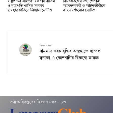
রাষ্ট্রপতির আলংকারিক পদ বাতিল
রিট খারিজের তথ্য গোপন:
ও রাষ্ট্রপতি শাসিত সরকার
আবেদনকারী ও আইনজীবীকে
ব্যবস্থার দাবিতে লিগ্যাল নোটিশ
কারণ দর্শানোর নোটিশ
Previous
নামমাত্র খরচ বৃদ্ধির অজুহাতে ব্যাপক
মুনাফা, ৭ কোম্পানির বিরুদ্ধে মামলা
তথ‌্য অ‌ধিদপ্ত‌রের নিবন্ধন নম্বর – ৮৩