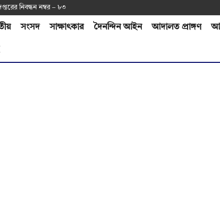
দপ্ত‌রের নিবন্ধন নম্বর – ৮৩
তীয়
সংসদ
সাক্ষাৎকার
দৈনন্দিন আইন
আদালত প্রাঙ্গণ
আর
H