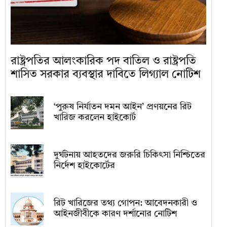
রাষ্ট্রপতির আলংকারিক পদ বাতিল ও রাষ্ট্রপতি
শাসিত সরকার ব্যবস্থার দাবিতে লিগ্যাল নোটিশ
‘পুরুষ নির্যাতন দমন আইন’ প্রণয়নের রিট
খারিজ করলেন হাইকোর্ট
দুর্ঘটনায় আহতদের জরুরি চিকিৎসা নিশ্চিতের
নির্দেশ হাইকোর্টের
রিট খারিজের তথ্য গোপন: আবেদনকারী ও
আইনজীবীকে কারণ দর্শানোর নোটিশ