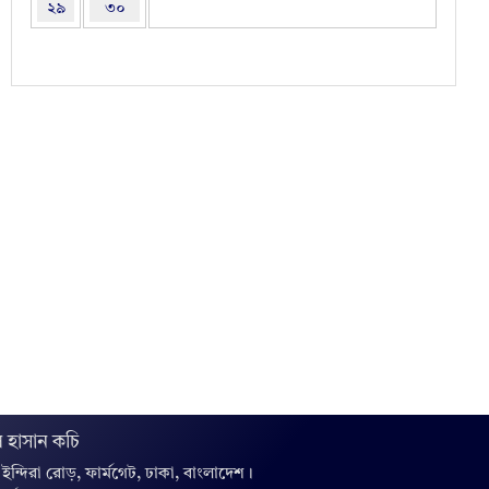
২৯
৩০
 হাসান কচি
, ইন্দিরা রোড়, ফার্মগেট, ঢাকা, বাংলাদেশ।