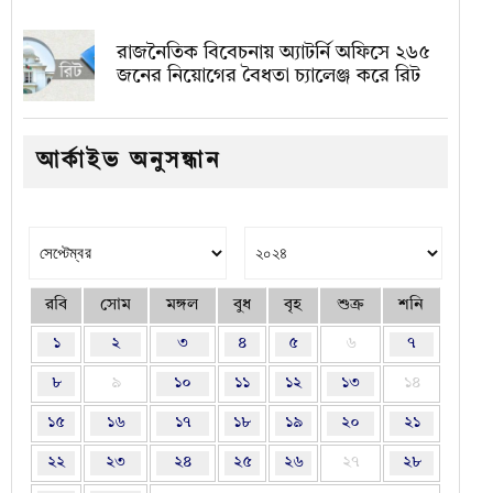
রাজনৈতিক বিবেচনায় অ‍্যাটর্নি অফিসে ২৬৫
জনের নিয়োগের বৈধতা চ্যালেঞ্জ করে রিট
আর্কাইভ অনুসন্ধান
রবি
সোম
মঙ্গল
বুধ
বৃহ
শুক্র
শনি
১
২
৩
৪
৫
৬
৭
৮
৯
১০
১১
১২
১৩
১৪
১৫
১৬
১৭
১৮
১৯
২০
২১
২২
২৩
২৪
২৫
২৬
২৭
২৮