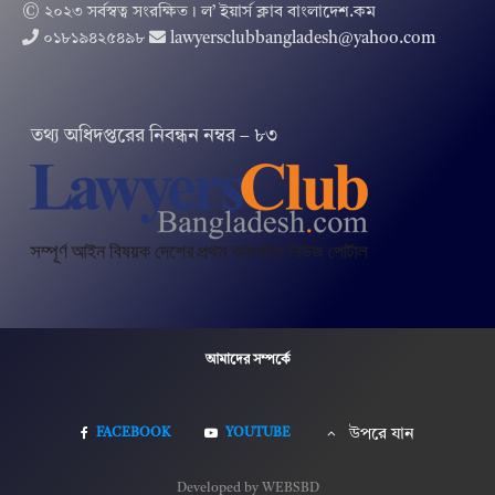
© ২০২৩ সর্বস্বত্ব সংরক্ষিত । ল’ ইয়ার্স ক্লাব বাংলাদেশ.কম
০১৮১৯৪২৫৪৯৮
lawyersclubbangladesh@yahoo.com
তথ‌্য অ‌ধিদপ্ত‌রের নিবন্ধন নম্বর – ৮৩
আমাদের সম্পর্কে
FACEBOOK
YOUTUBE
উপরে যান
Developed by WEBSBD