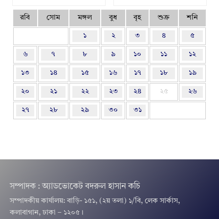
রবি
সোম
মঙ্গল
বুধ
বৃহ
শুক্র
শনি
১
২
৩
৪
৫
৬
৭
৮
৯
১০
১১
১২
১৩
১৪
১৫
১৬
১৭
১৮
১৯
২০
২১
২২
২৩
২৪
২৫
২৬
২৭
২৮
২৯
৩০
৩১
সম্পাদক : অ্যাডভোকেট বদরুল হাসান কচি
সম্পাদকীয় কার্যালয়: বাড়ি- ১৫১, (২য় তলা) ১/বি, লেক সার্কাস,
কলাবাগান, ঢাকা – ১২০৫।