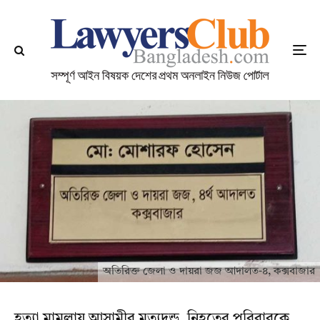
অতিরিক্ত জেলা ও দায়রা জজ আদালত-৪, কক্সবাজার
হত্যা মামলায় আসামীর মৃত্যুদন্ড, নিহতের পরিবারকে