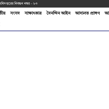
অ‌ধিদপ্ত‌রের নিবন্ধন নম্বর – ৮৩
তীয়
সংসদ
সাক্ষাৎকার
দৈনন্দিন আইন
আদালত প্রাঙ্গণ
আর
H