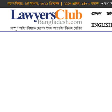
বৃহস্পতিবার, ৬ই আগস্ট, ২০২৬ খ্রিস্টাব্দ ❙ ২২শে শ্রাবণ, ১৪৩৩ বঙ্গাব্দ
♦ তথ‌্য 
প্রচ্ছদ
জা
ENGLIS