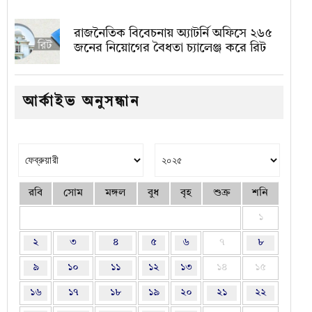
রাজনৈতিক বিবেচনায় অ‍্যাটর্নি অফিসে ২৬৫
জনের নিয়োগের বৈধতা চ্যালেঞ্জ করে রিট
আর্কাইভ অনুসন্ধান
রবি
সোম
মঙ্গল
বুধ
বৃহ
শুক্র
শনি
১
২
৩
৪
৫
৬
৭
৮
৯
১০
১১
১২
১৩
১৪
১৫
১৬
১৭
১৮
১৯
২০
২১
২২