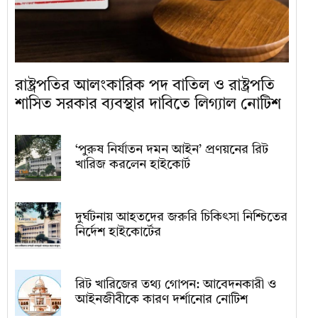
রাষ্ট্রপতির আলংকারিক পদ বাতিল ও রাষ্ট্রপতি
শাসিত সরকার ব্যবস্থার দাবিতে লিগ্যাল নোটিশ
‘পুরুষ নির্যাতন দমন আইন’ প্রণয়নের রিট
খারিজ করলেন হাইকোর্ট
দুর্ঘটনায় আহতদের জরুরি চিকিৎসা নিশ্চিতের
নির্দেশ হাইকোর্টের
রিট খারিজের তথ্য গোপন: আবেদনকারী ও
আইনজীবীকে কারণ দর্শানোর নোটিশ