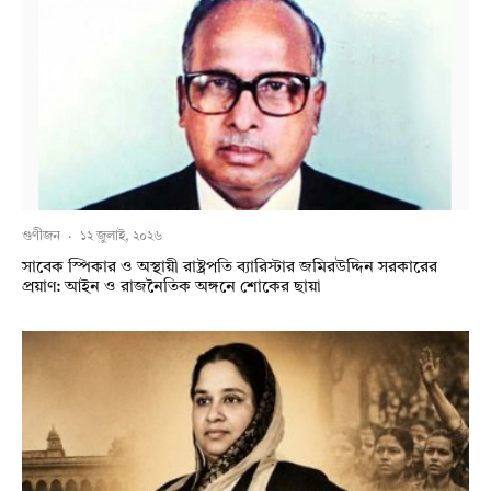
গুণীজন
·
১২ জুলাই, ২০২৬
সাবেক স্পিকার ও অস্থায়ী রাষ্ট্রপতি ব্যারিস্টার জমিরউদ্দিন সরকারের
প্রয়াণ: আইন ও রাজনৈতিক অঙ্গনে শোকের ছায়া