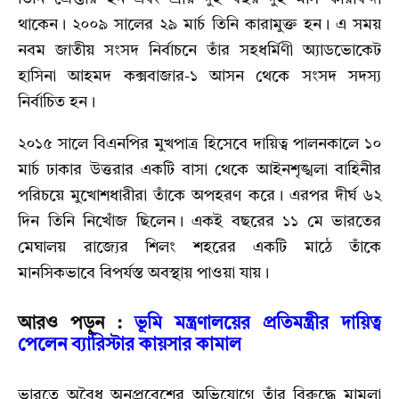
থাকেন। ২০০৯ সালের ২৯ মার্চ তিনি কারামুক্ত হন। এ সময়
নবম জাতীয় সংসদ নির্বাচনে তাঁর সহধর্মিণী অ্যাডভোকেট
হাসিনা আহমদ কক্সবাজার-১ আসন থেকে সংসদ সদস্য
নির্বাচিত হন।
২০১৫ সালে বিএনপির মুখপাত্র হিসেবে দায়িত্ব পালনকালে ১০
মার্চ ঢাকার উত্তরার একটি বাসা থেকে আইনশৃঙ্খলা বাহিনীর
পরিচয়ে মুখোশধারীরা তাঁকে অপহরণ করে। এরপর দীর্ঘ ৬২
দিন তিনি নিখোঁজ ছিলেন। একই বছরের ১১ মে ভারতের
মেঘালয় রাজ্যের শিলং শহরের একটি মাঠে তাঁকে
মানসিকভাবে বিপর্যস্ত অবস্থায় পাওয়া যায়।
আরও পড়ুন :
ভূমি মন্ত্রণালয়ের প্রতিমন্ত্রীর দায়িত্ব
পেলেন ব্যারিস্টার কায়সার কামাল
ভারতে অবৈধ অনুপ্রবেশের অভিযোগে তাঁর বিরুদ্ধে মামলা