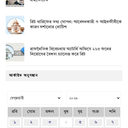
হাইকোর্টের
রিট খারিজের তথ্য গোপন: আবেদনকারী ও আইনজীবীকে
কারণ দর্শানোর নোটিশ
রাজনৈতিক বিবেচনায় অ‍্যাটর্নি অফিসে ২৬৫ জনের
নিয়োগের বৈধতা চ্যালেঞ্জ করে রিট
আর্কাইভ অনুসন্ধান
রবি
সোম
মঙ্গল
বুধ
বৃহ
শুক্র
শনি
১
২
৩
৪
৫
৬
৭