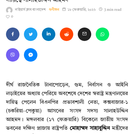
দায়িত্বে সালাহউদ্দিন আহমদ
ল'ইয়ার্স ক্লাব বাংলাদেশ
গুণীজন
১৮ ফেব্রুয়ারি, ২০২৬
3 min read
0
দীর্ঘ রাজনৈতিক টানাপোড়েন, গুম, নির্বাসন ও আইনি
লড়াইয়ের অধ্যায় পেরিয়ে অবশেষে দেশের স্বরাষ্ট্র মন্ত্রণালয়ের
দায়িত্ব পেলেন বিএনপির প্রভাবশালী নেতা, কক্সবাজার-১
(চকরিয়া–পেকুয়া) আসনের সংসদ সদস্য সালাহউদ্দিন
আহমদ। মঙ্গলবার (১৭ ফেব্রুয়ারি) বিকেলে জাতীয় সংসদ
ভবনের দক্ষিণ প্লাজায় রাষ্ট্রপতি
মোহাম্মদ সাহাবুদ্দিন
মন্ত্রীদের