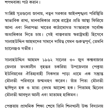
শপথবাক্য পাঠ করান।
সংশ্লিষ্ট সূত্রগুলো জানায়, নতুন সরকার আইনশৃঙ্খলা পরিস্থিতি
স্বাভাবিক রাখা, মানবাধিকার প্রশ্নে রাষ্ট্রের প্রতি আস্থা ফিরিয়ে
আনা এবং নিরাপত্তা খাতের কাঠামোগত সংস্কারকে সর্বোচ্চ
অগ্রাধিকার দিতে চায়। সেই বাস্তবতায় স্বরাষ্ট্রমন্ত্রী হিসেবে
সালাহউদ্দিন আহমদের সামনে দায়িত্ব যেমন গুরুত্বপূর্ণ, তেমনি
চ্যালেঞ্জও গভীর।
সালাহউদ্দিন আহমদ ১৯৬২ সালের ৩০ জুন কক্সবাজার
জেলার তৎকালীন বৃহত্তর চকরিয়া উপজেলার পেকুয়া
ইউনিয়নের ঐতিহ্যবাহী সিকদার পাড়া গ্রামে এক সম্ভ্রান্ত
মৌলভী পরিবারে জন্মগ্রহণ করেন। তাঁর পিতা মৌলভী
ছাঈদুল হক ও মাতা বেগম আয়েশা হক। পিতামহ ছিলেন
মৌলভী আবদুল আলী এবং মাতামহ হাকিমন।
পেকুয়ায় প্রাথমিক শিক্ষা শেষে তিনি শিলখালী উচ্চ বিদ্যালয়