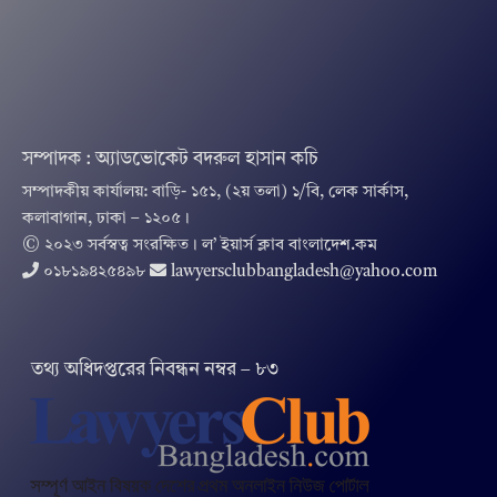
সম্পাদক : অ্যাডভোকেট বদরুল হাসান কচি
সম্পাদকীয় কার্যালয়: বাড়ি- ১৫১, (২য় তলা) ১/বি, লেক সার্কাস,
কলাবাগান, ঢাকা – ১২০৫।
© ২০২৩ সর্বস্বত্ব সংরক্ষিত । ল’ ইয়ার্স ক্লাব বাংলাদেশ.কম
০১৮১৯৪২৫৪৯৮
lawyersclubbangladesh@yahoo.com
তথ‌্য অ‌ধিদপ্ত‌রের নিবন্ধন নম্বর – ৮৩