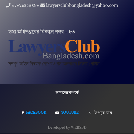
০১৮১৯৪২৫৪৯৮
lawyersclubbangladesh@yahoo.com
তথ‌্য অ‌ধিদপ্ত‌রের নিবন্ধন নম্বর – ৮৩
আমাদের সম্পর্কে
FACEBOOK
YOUTUBE
উপরে যান
Developed by WEBSBD