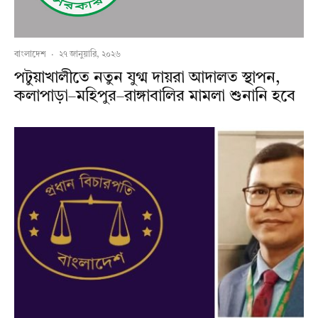
বাংলাদেশ
·
২৭ জানুয়ারি, ২০২৬
পটুয়াখালীতে নতুন যুগ্ম দায়রা আদালত স্থাপন,
কলাপাড়া–মহিপুর–রাঙ্গাবালির মামলা শুনানি হবে