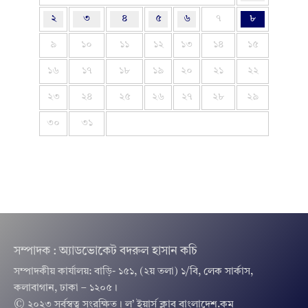
২
৩
৪
৫
৬
৭
৮
৯
১০
১১
১২
১৩
১৪
১৫
১৬
১৭
১৮
১৯
২০
২১
২২
২৩
২৪
২৫
২৬
২৭
২৮
২৯
৩০
৩১
সম্পাদক : অ্যাডভোকেট বদরুল হাসান কচি
সম্পাদকীয় কার্যালয়: বাড়ি- ১৫১, (২য় তলা) ১/বি, লেক সার্কাস,
কলাবাগান, ঢাকা – ১২০৫।
© ২০২৩ সর্বস্বত্ব সংরক্ষিত । ল’ ইয়ার্স ক্লাব বাংলাদেশ.কম