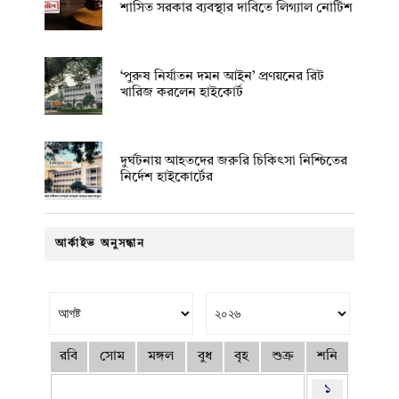
শাসিত সরকার ব্যবস্থার দাবিতে লিগ্যাল নোটিশ
‘পুরুষ নির্যাতন দমন আইন’ প্রণয়নের রিট
খারিজ করলেন হাইকোর্ট
দুর্ঘটনায় আহতদের জরুরি চিকিৎসা নিশ্চিতের
নির্দেশ হাইকোর্টের
আর্কাইভ অনুসন্ধান
রবি
সোম
মঙ্গল
বুধ
বৃহ
শুক্র
শনি
১