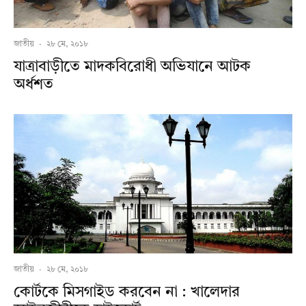
জাতীয়
·
২৮ মে, ২০১৮
যাত্রাবাড়ীতে মাদকবিরোধী অভিযানে আটক
অর্ধশত
জাতীয়
·
২৮ মে, ২০১৮
কোর্টকে মিসগাইড করবেন না : খালেদার