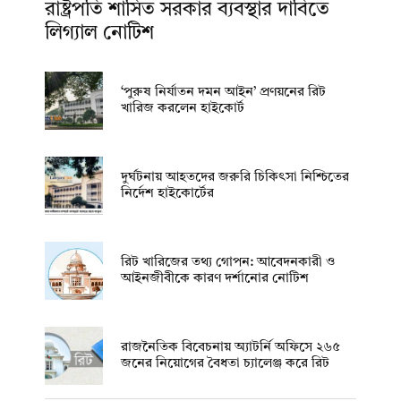
রাষ্ট্রপতি শাসিত সরকার ব্যবস্থার দাবিতে
লিগ্যাল নোটিশ
‘পুরুষ নির্যাতন দমন আইন’ প্রণয়নের রিট
খারিজ করলেন হাইকোর্ট
দুর্ঘটনায় আহতদের জরুরি চিকিৎসা নিশ্চিতের
নির্দেশ হাইকোর্টের
রিট খারিজের তথ্য গোপন: আবেদনকারী ও
আইনজীবীকে কারণ দর্শানোর নোটিশ
রাজনৈতিক বিবেচনায় অ‍্যাটর্নি অফিসে ২৬৫
জনের নিয়োগের বৈধতা চ্যালেঞ্জ করে রিট