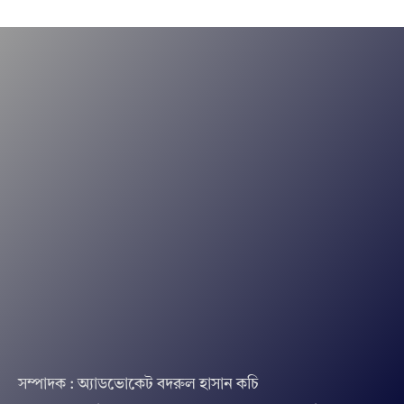
সম্পাদক : অ্যাডভোকেট বদরুল হাসান কচি