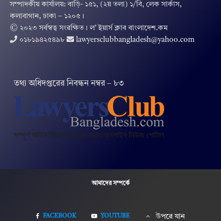
সম্পাদকীয় কার্যালয়: বাড়ি- ১৫১, (২য় তলা) ১/বি, লেক সার্কাস,
কলাবাগান, ঢাকা – ১২০৫।
© ২০২৩ সর্বস্বত্ব সংরক্ষিত । ল’ ইয়ার্স ক্লাব বাংলাদেশ.কম
০১৮১৯৪২৫৪৯৮
lawyersclubbangladesh@yahoo.com
তথ‌্য অ‌ধিদপ্ত‌রের নিবন্ধন নম্বর – ৮৩
আমাদের সম্পর্কে
FACEBOOK
YOUTUBE
উপরে যান