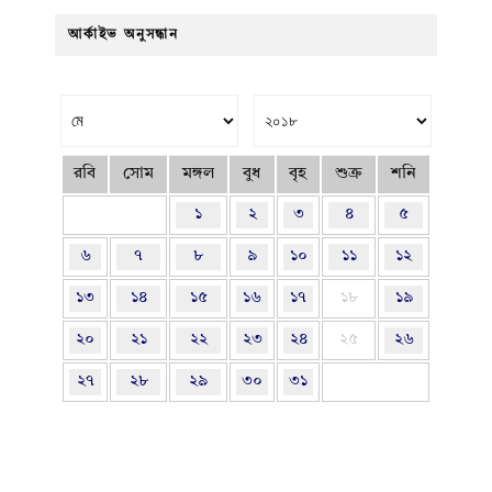
আর্কাইভ অনুসন্ধান
রবি
সোম
মঙ্গল
বুধ
বৃহ
শুক্র
শনি
১
২
৩
৪
৫
৬
৭
৮
৯
১০
১১
১২
১৩
১৪
১৫
১৬
১৭
১৮
১৯
২০
২১
২২
২৩
২৪
২৫
২৬
২৭
২৮
২৯
৩০
৩১