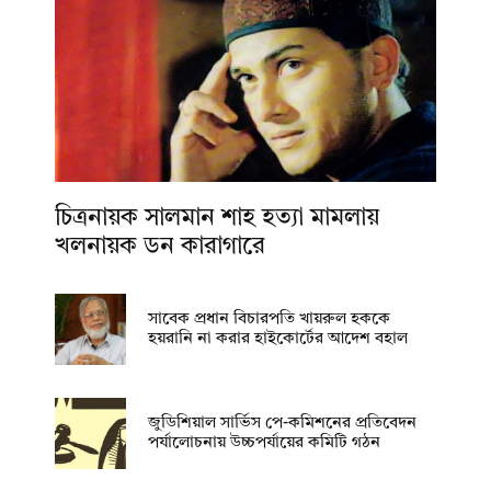
চিত্রনায়ক সালমান শাহ হত্যা মামলায়
খলনায়ক ডন কারাগারে
সাবেক প্রধান বিচারপতি খায়রুল হককে
হয়রানি না করার হাইকোর্টের আদেশ বহাল
জুডিশিয়াল সার্ভিস পে-কমিশনের প্রতিবেদন
পর্যালোচনায় উচ্চপর্যায়ের কমিটি গঠন