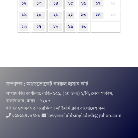
১২
১৩
১৪
১৫
১৬
১৭
১৮
১৯
২০
২১
২২
২৩
২৪
২৫
২৬
২৭
২৮
২৯
৩০
সম্পাদক : অ্যাডভোকেট বদরুল হাসান কচি
সম্পাদকীয় কার্যালয়: বাড়ি- ১৫১, (২য় তলা) ১/বি, লেক সার্কাস,
কলাবাগান, ঢাকা – ১২০৫।
© ২০২৩ সর্বস্বত্ব সংরক্ষিত । ল’ ইয়ার্স ক্লাব বাংলাদেশ.কম
০১৮১৯৪২৫৪৯৮
lawyersclubbangladesh@yahoo.com