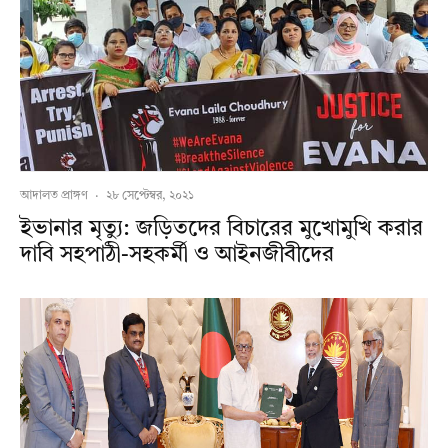
আদালত প্রাঙ্গণ
·
২৮ সেপ্টেম্বর, ২০২১
ইভানার মৃত্যু: জড়িতদের বিচারের মুখোমুখি করার
দাবি সহপাঠী-সহকর্মী ও আইনজীবীদের