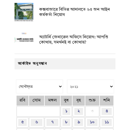
কক্সবাজারে বিভিন্ন আদালতে ৬৫ জন আইন
কর্মকর্তা নিয়োগ
অ্যাটর্নি জেনারেল অফিসে নিয়োগ: আপত্তি
কোথায়, সমর্থনই বা কোথায়?
আর্কাইভ অনুসন্ধান
রবি
সোম
মঙ্গল
বুধ
বৃহ
শুক্র
শনি
১
২
৩
৪
৫
৬
৭
৮
৯
১০
১১