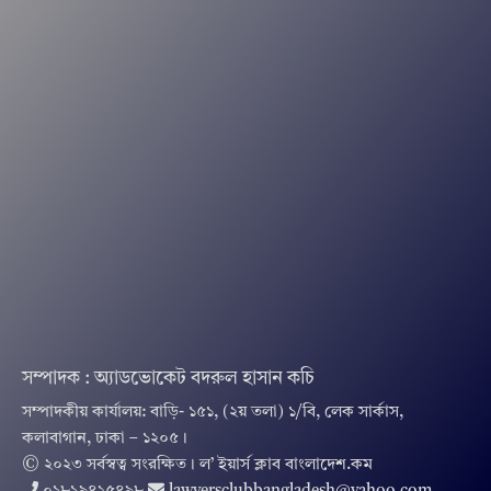
সম্পাদক : অ্যাডভোকেট বদরুল হাসান কচি
সম্পাদকীয় কার্যালয়: বাড়ি- ১৫১, (২য় তলা) ১/বি, লেক সার্কাস,
কলাবাগান, ঢাকা – ১২০৫।
© ২০২৩ সর্বস্বত্ব সংরক্ষিত । ল’ ইয়ার্স ক্লাব বাংলাদেশ.কম