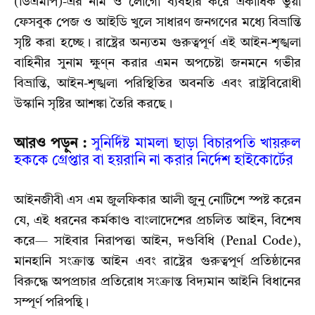
(ডিএমপি)-এর নাম ও লোগো ব্যবহার করে একাধিক ভুয়া
ফেসবুক পেজ ও আইডি খুলে সাধারণ জনগণের মধ্যে বিভ্রান্তি
সৃষ্টি করা হচ্ছে। রাষ্ট্রের অন্যতম গুরুত্বপূর্ণ এই আইন-শৃঙ্খলা
বাহিনীর সুনাম ক্ষুণ্ন করার এমন অপচেষ্টা জনমনে গভীর
বিভ্রান্তি, আইন-শৃঙ্খলা পরিস্থিতির অবনতি এবং রাষ্ট্রবিরোধী
উস্কানি সৃষ্টির আশঙ্কা তৈরি করছে।
আরও পড়ুন :
সুনির্দিষ্ট মামলা ছাড়া বিচারপতি খায়রুল
হককে গ্রেপ্তার বা হয়রানি না করার নির্দেশ হাইকোর্টের
আইনজীবী এস এম জুলফিকার আলী জুনু নোটিশে স্পষ্ট করেন
যে, এই ধরনের কর্মকাণ্ড বাংলাদেশের প্রচলিত আইন, বিশেষ
করে— সাইবার নিরাপত্তা আইন, দণ্ডবিধি (Penal Code),
মানহানি সংক্রান্ত আইন এবং রাষ্ট্রের গুরুত্বপূর্ণ প্রতিষ্ঠানের
বিরুদ্ধে অপপ্রচার প্রতিরোধ সংক্রান্ত বিদ্যমান আইনি বিধানের
সম্পূর্ণ পরিপন্থি।