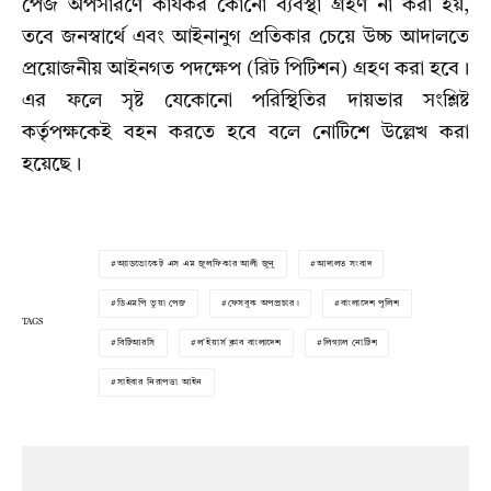
পেজ অপসারণে কার্যকর কোনো ব্যবস্থা গ্রহণ না করা হয়,
তবে জনস্বার্থে এবং আইনানুগ প্রতিকার চেয়ে উচ্চ আদালতে
প্রয়োজনীয় আইনগত পদক্ষেপ (রিট পিটিশন) গ্রহণ করা হবে।
এর ফলে সৃষ্ট যেকোনো পরিস্থিতির দায়ভার সংশ্লিষ্ট
কর্তৃপক্ষকেই বহন করতে হবে বলে নোটিশে উল্লেখ করা
হয়েছে।
অ্যাডভোকেট এস এম জুলফিকার আলী জুনু
আদালত সংবাদ
ডিএমপি ভুয়া পেজ
ফেসবুক অপপ্রচার।
বাংলাদেশ পুলিশ
TAGS
বিটিআরসি
ল'ইয়ার্স ক্লাব বাংলাদেশ
লিগ্যাল নোটিশ
সাইবার নিরাপত্তা আইন