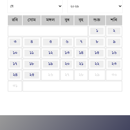
রবি
সোম
মঙ্গল
বুধ
বৃহ
শুক্র
শনি
১
২
৩
৪
৫
৬
৭
৮
৯
১০
১১
১২
১৩
১৪
১৫
১৬
১৭
১৮
১৯
২০
২১
২২
২৩
২৪
২৫
২৬
২৭
২৮
২৯
৩০
৩১