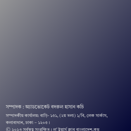
সম্পাদক : অ্যাডভোকেট বদরুল হাসান কচি
সম্পাদকীয় কার্যালয়: বাড়ি- ১৫১, (২য় তলা) ১/বি, লেক সার্কাস,
কলাবাগান, ঢাকা – ১২০৫।
© ২০২৩ সর্বস্বত্ব সংরক্ষিত । ল’ ইয়ার্স ক্লাব বাংলাদেশ.কম