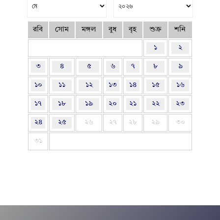
রবি
সোম
মঙ্গল
বুধ
বৃহ
শুক্র
শনি
১
২
৩
৪
৫
৬
৭
৮
৯
১০
১১
১২
১৩
১৪
১৫
১৬
১৭
১৮
১৯
২০
২১
২২
২৩
২৪
২৫
২৬
২৭
২৮
২৯
৩০
৩১