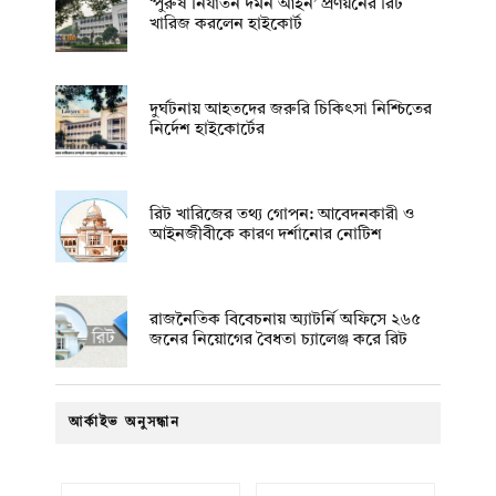
‘পুরুষ নির্যাতন দমন আইন’ প্রণয়নের রিট
খারিজ করলেন হাইকোর্ট
দুর্ঘটনায় আহতদের জরুরি চিকিৎসা নিশ্চিতের
নির্দেশ হাইকোর্টের
রিট খারিজের তথ্য গোপন: আবেদনকারী ও
আইনজীবীকে কারণ দর্শানোর নোটিশ
রাজনৈতিক বিবেচনায় অ‍্যাটর্নি অফিসে ২৬৫
জনের নিয়োগের বৈধতা চ্যালেঞ্জ করে রিট
আর্কাইভ অনুসন্ধান