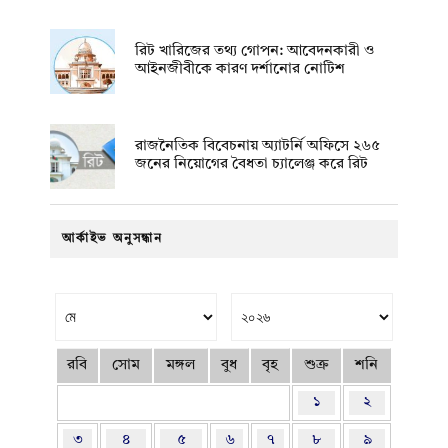
রিট খারিজের তথ্য গোপন: আবেদনকারী ও
আইনজীবীকে কারণ দর্শানোর নোটিশ
রাজনৈতিক বিবেচনায় অ‍্যাটর্নি অফিসে ২৬৫
জনের নিয়োগের বৈধতা চ্যালেঞ্জ করে রিট
আর্কাইভ অনুসন্ধান
রবি
সোম
মঙ্গল
বুধ
বৃহ
শুক্র
শনি
১
২
৩
৪
৫
৬
৭
৮
৯