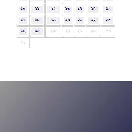
১০
১১
১২
১৩
১৪
১৫
১৬
১৭
১৮
১৯
২০
২১
২২
২৩
২৪
২৫
২৬
২৭
২৮
২৯
৩০
৩১