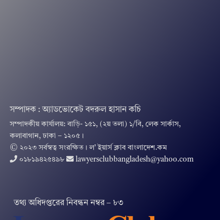
সম্পাদক : অ্যাডভোকেট বদরুল হাসান কচি
সম্পাদকীয় কার্যালয়: বাড়ি- ১৫১, (২য় তলা) ১/বি, লেক সার্কাস,
কলাবাগান, ঢাকা – ১২০৫।
© ২০২৩ সর্বস্বত্ব সংরক্ষিত । ল’ ইয়ার্স ক্লাব বাংলাদেশ.কম
০১৮১৯৪২৫৪৯৮
lawyersclubbangladesh@yahoo.com
তথ‌্য অ‌ধিদপ্ত‌রের নিবন্ধন নম্বর – ৮৩