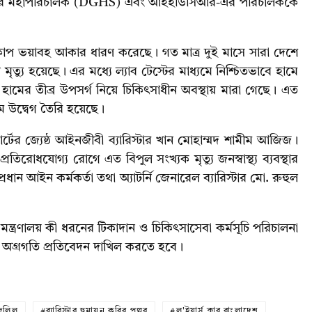
থ্য অধিদপ্তরের মহাপরিচালক (DGHS) এবং আইইডিসিআর-এর পরিচালককে
প্রকোপ ভয়াবহ আকার ধারণ করেছে। গত মাত্র দুই মাসে সারা দেশে
ত্যু হয়েছে। এর মধ্যে ল্যাব টেস্টের মাধ্যমে নিশ্চিতভাবে হামে
হামের তীব্র উপসর্গ নিয়ে চিকিৎসাধীন অবস্থায় মারা গেছে। এত
চরম উদ্বেগ তৈরি হয়েছে।
ের জ্যেষ্ঠ আইনজীবী ব্যারিস্টার খান মোহাম্মদ শামীম আজিজ।
িরোধযোগ্য রোগে এত বিপুল সংখ্যক মৃত্যু জনস্বাস্থ্য ব্যবস্থার
্রধান আইন কর্মকর্তা তথা অ্যাটর্নি জেনারেল ব্যারিস্টার মো. রুহুল
্য মন্ত্রণালয় কী ধরনের টিকাদান ও চিকিৎসাসেবা কর্মসূচি পরিচালনা
্গ অগ্রগতি প্রতিবেদন দাখিল করতে হবে।
জলিল
ব্যারিস্টার হুমায়ন কবির পল্লব
ল'ইয়ার্স ক্লাব বাংলাদেশ