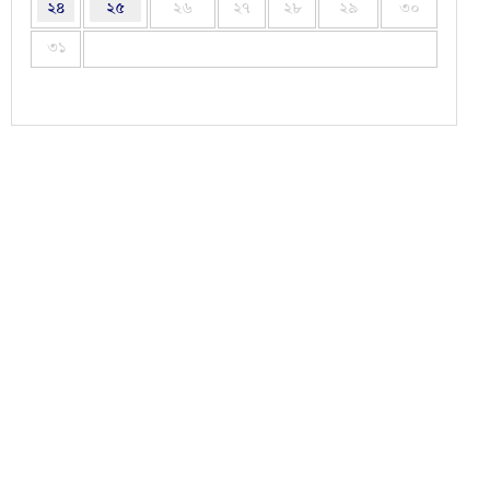
২৪
২৫
২৬
২৭
২৮
২৯
৩০
৩১