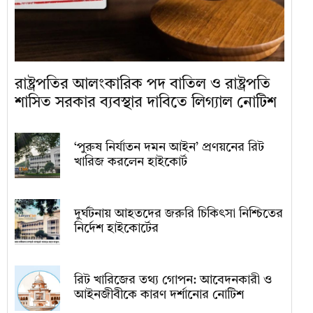
রাষ্ট্রপতির আলংকারিক পদ বাতিল ও রাষ্ট্রপতি
শাসিত সরকার ব্যবস্থার দাবিতে লিগ্যাল নোটিশ
‘পুরুষ নির্যাতন দমন আইন’ প্রণয়নের রিট
খারিজ করলেন হাইকোর্ট
দুর্ঘটনায় আহতদের জরুরি চিকিৎসা নিশ্চিতের
নির্দেশ হাইকোর্টের
রিট খারিজের তথ্য গোপন: আবেদনকারী ও
আইনজীবীকে কারণ দর্শানোর নোটিশ