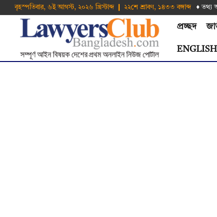
বৃহস্পতিবার, ৬ই আগস্ট, ২০২৬ খ্রিস্টাব্দ ❙ ২২শে শ্রাবণ, ১৪৩৩ বঙ্গাব্দ
♦ তথ‌্য 
প্রচ্ছদ
জা
ENGLIS