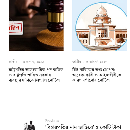
জাতীয়
·
৬ আগস্ট, ২০২৬
জাতীয়
·
৫ আগস্ট, ২০২৬
রাষ্ট্রপতির আলংকারিক পদ বাতিল
রিট খারিজের তথ্য গোপন:
ও রাষ্ট্রপতি শাসিত সরকার
আবেদনকারী ও আইনজীবীকে
ব্যবস্থার দাবিতে লিগ্যাল নোটিশ
কারণ দর্শানোর নোটিশ
Previous
‘বিচারপতির নাম ভাঙিয়ে’ ৫ কোটি টাকা