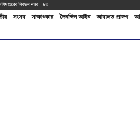
অ‌ধিদপ্ত‌রের নিবন্ধন নম্বর – ৮৩
তীয়
সংসদ
সাক্ষাৎকার
দৈনন্দিন আইন
আদালত প্রাঙ্গণ
আর
H