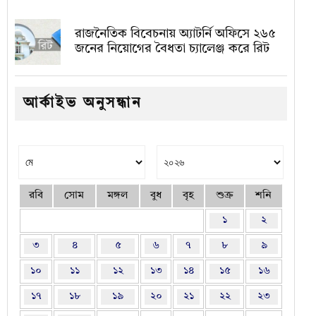
রাজনৈতিক বিবেচনায় অ‍্যাটর্নি অফিসে ২৬৫
জনের নিয়োগের বৈধতা চ্যালেঞ্জ করে রিট
আর্কাইভ অনুসন্ধান
রবি
সোম
মঙ্গল
বুধ
বৃহ
শুক্র
শনি
১
২
৩
৪
৫
৬
৭
৮
৯
১০
১১
১২
১৩
১৪
১৫
১৬
১৭
১৮
১৯
২০
২১
২২
২৩