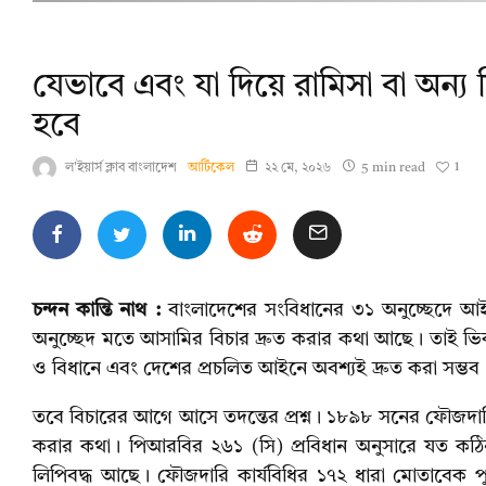
যেভাবে এবং যা দিয়ে রামিসা বা অন্য শি
হবে
1
ল'ইয়ার্স ক্লাব বাংলাদেশ
আর্টিকেল
২২ মে, ২০২৬
5 min read
চন্দন কান্তি নাথ :
বাংলাদেশের সংবিধানের ৩১ অনুচ্ছেদে 
অনুচ্ছেদ মতে আসামির বিচার দ্রুত করার কথা আছে। তাই ভিকট
ও বিধানে এবং দেশের প্রচলিত আইনে অবশ্যই দ্রুত করা সম্ভব
তবে বিচারের আগে আসে তদন্তের প্রশ্ন। ১৮৯৮ সনের ফৌজদারি 
করার কথা। পিআরবির ২৬১ (সি) প্রবিধান অনুসারে যত কঠি
লিপিবদ্ধ আছে। ফৌজদারি কার্যবিধির ১৭২ ধারা মোতাবেক পু