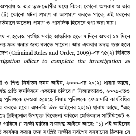
 অপরাধ ও তার ভুক্তভোগীর মধ্যে কিংবা কোনো অপরাধ ও তার
বং (ii) কোনো ঘটনা প্রমাণ বা অপ্রমাণ করতে পারে; এই ধরনের
্তমানে অভেদ্য প্রমাণ ও প্রাসঙ্গিক হিসেবে গণ্য করা যায়।
শেষ না হলেও সংশ্লিষ্ট সবাই আন্তরিক হলে ৭ দিনে অথবা ১৫ দিনে
ত তদন্ত দ্রুত করার জন্য বলতে পারেন। আর একবার তদন্ত শুরু হলে
দেশ (Criminal Rules and Order, 2009)-এর ৭৫(২) বিধিতে
igation officer to complete the investigation as
রী ও শিশু নির্যাতন দমন আইন, ২০০০-এর ২০(২) ধারায় আছে,
 পর্যন্ত প্রতি কর্মদিবসে একটানা চলিবে।” সিআরআরও, ২০০৯-তেও
ব পুলিশকে দেওয়া হয়েছে বিধায় পুলিশকে ফৌজদারি কার্যবিধির
াজির করতে হবে। এমনকি উক্ত আইনের ২০(৯) ধারায় আছে, “এই
ে ট্রাইব্যুনাল উপযুক্ত বিবেচনা করিলে মেডিক্যাল সার্টিফিকেট ও
ন করিতে পারিবে।” সাক্ষী হাজির সংক্রান্ত আইনে আছে: “১) এই আইনের
ার্যকর করার জন্য সংশ্লিষ্ট সাক্ষীর সর্বশেষ বসবাসের ঠিকানা যে