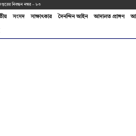
দপ্ত‌রের নিবন্ধন নম্বর – ৮৩
তীয়
সংসদ
সাক্ষাৎকার
দৈনন্দিন আইন
আদালত প্রাঙ্গণ
আর
H