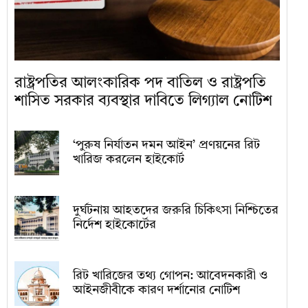
রাষ্ট্রপতির আলংকারিক পদ বাতিল ও রাষ্ট্রপতি
শাসিত সরকার ব্যবস্থার দাবিতে লিগ্যাল নোটিশ
‘পুরুষ নির্যাতন দমন আইন’ প্রণয়নের রিট
খারিজ করলেন হাইকোর্ট
দুর্ঘটনায় আহতদের জরুরি চিকিৎসা নিশ্চিতের
নির্দেশ হাইকোর্টের
রিট খারিজের তথ্য গোপন: আবেদনকারী ও
আইনজীবীকে কারণ দর্শানোর নোটিশ