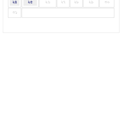
২৪
২৫
২৬
২৭
২৮
২৯
৩০
৩১