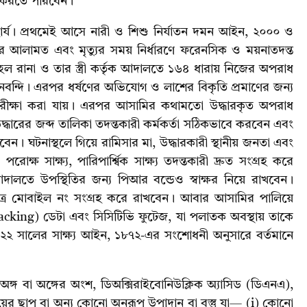
লব করতে পারবেন।
রিহার্য। প্রথমেই আসে নারী ও শিশু নির্যাতন দমন আইন, ২০০০ ও
ের আলামত এবং মৃত্যুর সময় নির্ধারণে ফরেনসিক ও ময়নাতদন্ত
ল রানা ও তার স্ত্রী কর্তৃক আদালতে ১৬৪ ধারায় নিজের অপরাধ
জবানবন্দি। এরপর ধর্ষণের অভিযোগ ও লাশের বিকৃতি প্রমাণের জন্য
রীক্ষা করা যায়। এরপর আসামির কথামতো উদ্ধারকৃত অপরাধ
শ উদ্ধারের জব্দ তালিকা তদন্তকারী কর্মকর্তা সঠিকভাবে করবেন এবং
ন। ঘটনাস্থলে গিয়ে রামিসার মা, উদ্ধারকারী স্থানীয় জনতা এবং
রোক্ষ সাক্ষ্য, পারিপার্শ্বিক সাক্ষ্য তদন্তকারী দ্রুত সংগ্রহ করে
দালতে উপস্থিতির জন্য পিআর বন্ডেও স্বাক্ষর নিয়ে রাখবেন।
েত্রে মোবাইল নং সংগ্রহ করে রাখবেন। আবার আসামির পালিয়ে
racking) ডেটা এবং সিসিটিভি ফুটেজ, যা পলাতক অবস্থায় তাকে
২০২২ সালের সাক্ষ্য আইন, ১৮৭২-এর সংশোধনী অনুসারে বর্তমানে
ন, অঙ্গ বা অঙ্গের অংশ, ডিঅক্সিরাইবোনিউক্লিক অ্যাসিড (ডিএনএ),
ের ছাপ বা অন্য কোনো অনুরূপ উপাদান বা বস্তু যা— (i) কোনো