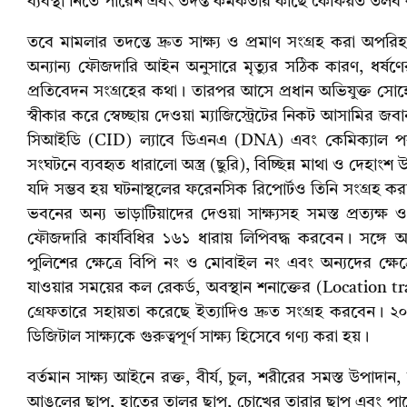
ব্যবস্থা নিতে পারেন এবং তদন্ত কর্মকর্তার কাছে কৈফিয়ত ত
তবে মামলার তদন্তে দ্রুত সাক্ষ্য ও প্রমাণ সংগ্রহ করা অপ
অন্যান্য ফৌজদারি আইন অনুসারে মৃত্যুর সঠিক কারণ, ধর্ষণ
প্রতিবেদন সংগ্রহের কথা। তারপর আসে প্রধান অভিযুক্ত সোহে
স্বীকার করে স্বেচ্ছায় দেওয়া ম্যাজিস্ট্রেটের নিকট আসামির 
সিআইডি (CID) ল্যাবে ডিএনএ (DNA) এবং কেমিক্যাল প
সংঘটনে ব্যবহৃত ধারালো অস্ত্র (ছুরি), বিচ্ছিন্ন মাথা ও দেহাং
যদি সম্ভব হয় ঘটনাস্থলের ফরেনসিক রিপোর্টও তিনি সংগ্রহ করবে
ভবনের অন্য ভাড়াটিয়াদের দেওয়া সাক্ষ্যসহ সমস্ত প্রত্যক্ষ ও প
ফৌজদারি কার্যবিধির ১৬১ ধারায় লিপিবদ্ধ করবেন। সঙ্গে আ
পুলিশের ক্ষেত্রে বিপি নং ও মোবাইল নং এবং অন্যদের ক্ষ
যাওয়ার সময়ের কল রেকর্ড, অবস্থান শনাক্তের (Location t
গ্রেফতারে সহায়তা করেছে ইত্যাদিও দ্রুত সংগ্রহ করবেন। 
ডিজিটাল সাক্ষ্যকে গুরুত্বপূর্ণ সাক্ষ্য হিসেবে গণ্য করা হয়।
বর্তমান সাক্ষ্য আইনে রক্ত, বীর্য, চুল, শরীরের সমস্ত উপাদা
আঙুলের ছাপ, হাতের তালুর ছাপ, চোখের তারার ছাপ এবং পায়