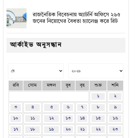
রাজনৈতিক বিবেচনায় অ‍্যাটর্নি অফিসে ২৬৫
জনের নিয়োগের বৈধতা চ্যালেঞ্জ করে রিট
আর্কাইভ অনুসন্ধান
রবি
সোম
মঙ্গল
বুধ
বৃহ
শুক্র
শনি
১
২
৩
৪
৫
৬
৭
৮
৯
১০
১১
১২
১৩
১৪
১৫
১৬
১৭
১৮
১৯
২০
২১
২২
২৩