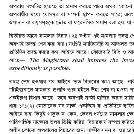
অপরাধ সংঘটিত হয়েছে তা প্রমাণ করতে পারে অথবা কোনো
অপরাধীর মধ্যে যোগসূত্র বা সম্পর্ক স্থাপন করতে পারে; এ
উপাদান বা বস্তুসমূহকে ভৌত বা ফরেনসিক প্রমাণ বলা হয়, যা বর
দ্বিতীয়ত আসে মামলার বিচার। ২৪ ঘণ্টায় এই মামলায় তদন্ত 
অবশ্যই তদন্ত শেষ করা যায়। সংশ্লিষ্ট ম্যাজিস্ট্রেট বা আদাল
প্রতিদিন তদন্ত করার কথা আইনে আছে। ফৌজদারি বিধি ও আ
আছে—
The Magistrate shall impress the invest
expeditiously as possible.
তদন্ত শেষ হওয়ার পর আইনে দ্রুত বিচারের কথা আছে। না
“ট্রাইব্যুনালে মামলার শুনানি শুরু হইলে উহা শেষ না হওয়া
একইরূপ বিধান আছে। তবে অবশ্যই সাক্ষী হাজির করার দায়িত্
ধারা ১৭১(২) মোতাবেক সব সাক্ষী একদিনে বা প্রতিদিনে হ
আইনে যাহা কিছুই থাকুক না কেন, কেবল ধর্ষণের মামলার ক্ষেত্র
পারিপার্শ্বিক সাক্ষ্যের উপর ভিত্তি করিয়া বিচারকার্য সম্পন্
অধীন কোনো অপরাধের বিচারের জন্য সাক্ষীর সমন বা ওয়ারেন্ট ক