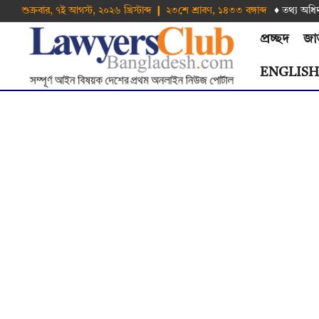
শুক্রবার, ৭ই আগস্ট, ২০২৬ খ্রিস্টাব্দ ❙ ২৩শে শ্রাবণ, ১৪৩৩ বঙ্গাব্দ
♦ তথ‌্য অ‌ধি
প্রচ্ছদ
জা
ENGLIS