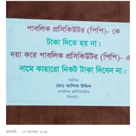
রকমারি
·
১৩ নভেম্বর, ২০২৪