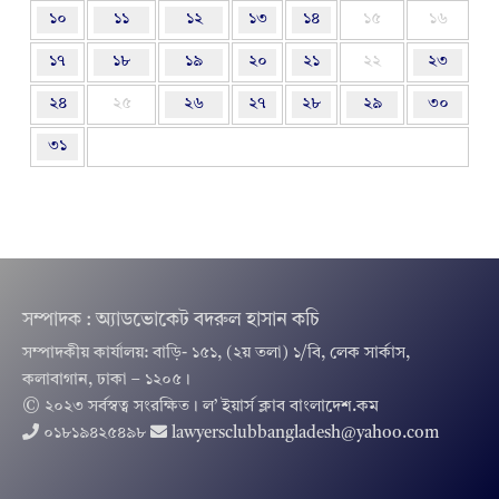
১০
১১
১২
১৩
১৪
১৫
১৬
১৭
১৮
১৯
২০
২১
২২
২৩
২৪
২৫
২৬
২৭
২৮
২৯
৩০
৩১
সম্পাদক : অ্যাডভোকেট বদরুল হাসান কচি
সম্পাদকীয় কার্যালয়: বাড়ি- ১৫১, (২য় তলা) ১/বি, লেক সার্কাস,
কলাবাগান, ঢাকা – ১২০৫।
© ২০২৩ সর্বস্বত্ব সংরক্ষিত । ল’ ইয়ার্স ক্লাব বাংলাদেশ.কম
০১৮১৯৪২৫৪৯৮
lawyersclubbangladesh@yahoo.com