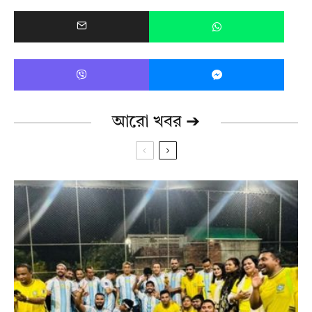
আরো খবর ➔