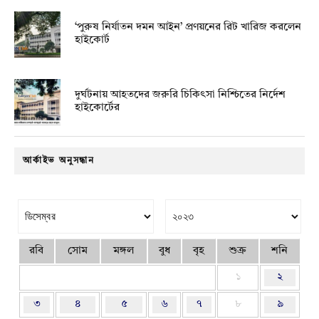
‘পুরুষ নির্যাতন দমন আইন’ প্রণয়নের রিট খারিজ করলেন
হাইকোর্ট
দুর্ঘটনায় আহতদের জরুরি চিকিৎসা নিশ্চিতের নির্দেশ
হাইকোর্টের
আর্কাইভ অনুসন্ধান
রবি
সোম
মঙ্গল
বুধ
বৃহ
শুক্র
শনি
১
২
৩
৪
৫
৬
৭
৮
৯