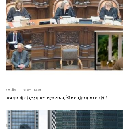
রকমারি
·
৭ এপ্রিল, ২০২৫
আইনজীবী না পেয়ে আদালতে এআই-উকিল হাজির করল বাদী!