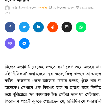
হলেন আসামি!
ল'ইয়ার্স ক্লাব বাংলাদেশ
রকমারি
১০ ডিসেম্বর, ২০২৩
1 min read
1
নিজের লড়াই নিজেকেই লড়তে হয়! কেউ এসে লড়বে না।
এই ‘নীতিকথা’ বলা হয়তো খুব সহজ, কিন্তু বাস্তবে তা অত্যন্ত
কঠিন। অন্ধকার থেকে আলোয় ফেরার রাস্তাই খুঁজে পায় না
অনেকে। সেখানে এক কিশোর হাল না ছাড়ার মন্ত্রে দিক্ষীত
হয়ে বুঝিয়েছে ‘দ্যা কামব্যাক ইজ গ্রেটার দ্যান দ্যা সেটব্যাক!’
শিরোনাম পড়েই বুঝতে পেরেছেন যে, প্রতিদিন যে খবরগুলি