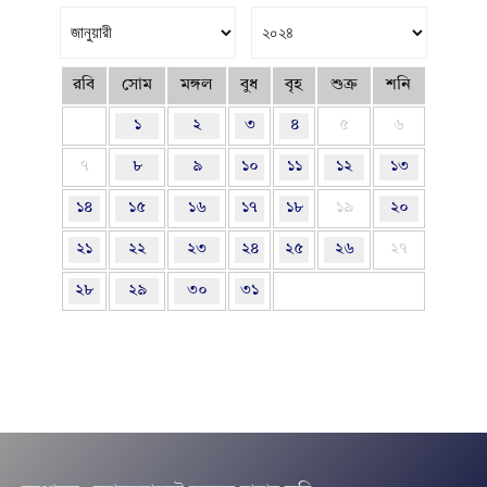
রবি
সোম
মঙ্গল
বুধ
বৃহ
শুক্র
শনি
১
২
৩
৪
৫
৬
৭
৮
৯
১০
১১
১২
১৩
১৪
১৫
১৬
১৭
১৮
১৯
২০
২১
২২
২৩
২৪
২৫
২৬
২৭
২৮
২৯
৩০
৩১