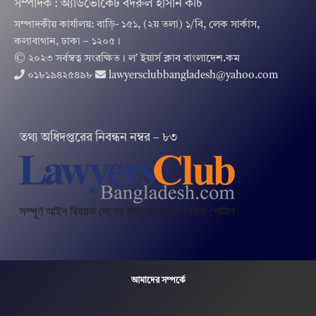
সম্পাদক : অ্যাডভোকেট বদরুল হাসান কচি
সম্পাদকীয় কার্যালয়: বাড়ি- ১৫১, (২য় তলা) ১/বি, লেক সার্কাস,
কলাবাগান, ঢাকা – ১২০৫।
© ২০২৩ সর্বস্বত্ব সংরক্ষিত । ল’ ইয়ার্স ক্লাব বাংলাদেশ.কম
০১৮১৯৪২৫৪৯৮
lawyersclubbangladesh@yahoo.com
তথ‌্য অ‌ধিদপ্ত‌রের নিবন্ধন নম্বর – ৮৩
আমাদের সম্পর্কে