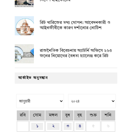
নির্দেশ হাইকোর্টের
রিট খারিজের তথ্য গোপন: আবেদনকারী ও
আইনজীবীকে কারণ দর্শানোর নোটিশ
রাজনৈতিক বিবেচনায় অ‍্যাটর্নি অফিসে ২৬৫
জনের নিয়োগের বৈধতা চ্যালেঞ্জ করে রিট
আর্কাইভ অনুসন্ধান
রবি
সোম
মঙ্গল
বুধ
বৃহ
শুক্র
শনি
১
২
৩
৪
৫
৬