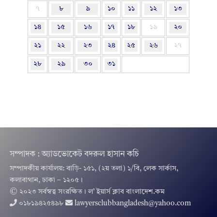
৭
৮
৯
১০
১১
১২
১৩
১৪
১৫
১৬
১৭
১৮
১৯
২০
২১
২২
২৩
২৪
২৫
২৬
২৭
২৮
২৯
৩০
৩১
সম্পাদক : অ্যাডভোকেট বদরুল হাসান কচি
সম্পাদকীয় কার্যালয়: বাড়ি- ১৫১, (২য় তলা) ১/বি, লেক সার্কাস,
কলাবাগান, ঢাকা – ১২০৫।
© ২০২৩ সর্বস্বত্ব সংরক্ষিত । ল’ ইয়ার্স ক্লাব বাংলাদেশ.কম
০১৮১৯৪২৫৪৯৮
lawyersclubbangladesh@yahoo.com