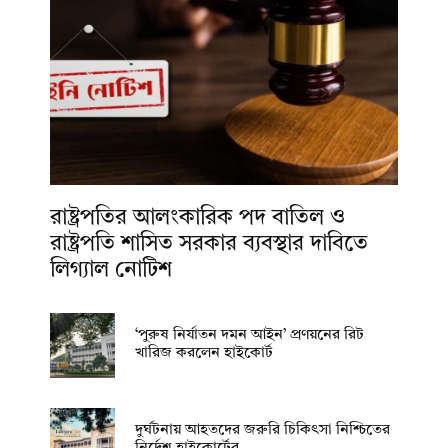
রাষ্ট্রপতির আলংকারিক পদ বাতিল ও
রাষ্ট্রপতি শাসিত সরকার ব্যবস্থার দাবিতে
লিগ্যাল নোটিশ
‘পুরুষ নির্যাতন দমন আইন’ প্রণয়নের রিট
খারিজ করলেন হাইকোর্ট
দুর্ঘটনায় আহতদের জরুরি চিকিৎসা নিশ্চিতের