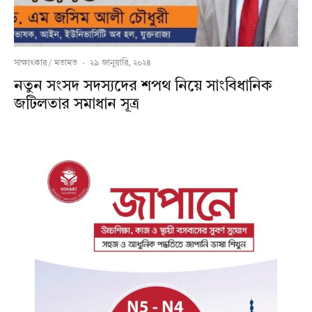
সাক্ষাৎকার / মতামত
·
২৯ জানুয়ারি, ২০২৪
নতুন সংসদ সদস্যদের শপথ নিয়ে সাংবিধানিক
জটিলতার সমাধান সূত্র