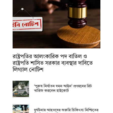
রাষ্ট্রপতির আলংকারিক পদ বাতিল ও
রাষ্ট্রপতি শাসিত সরকার ব্যবস্থার দাবিতে
লিগ্যাল নোটিশ
‘পুরুষ নির্যাতন দমন আইন’ প্রণয়নের রিট
খারিজ করলেন হাইকোর্ট
দুর্ঘটনায় আহতদের জরুরি চিকিৎসা নিশ্চিতের