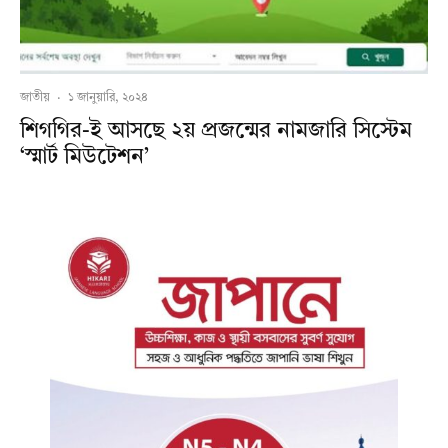
জাতীয়
·
১ জানুয়ারি, ২০২৪
শিগগির-ই আসছে ২য় প্রজন্মের নামজারি সিস্টেম
‘স্মার্ট মিউটেশন’