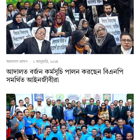
আদালত প্রাঙ্গণ
·
১ জানুয়ারি, ২০২৪
আদালত বর্জন কর্মসূচি পালন করছেন বিএনপি
সমর্থিত আইনজীবীরা