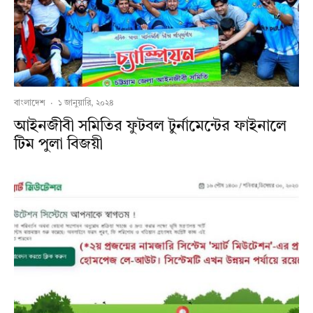
বাংলাদেশ
·
১ জানুয়ারি, ২০২৪
আইনজীবী সমিতির ফুটবল টুর্নামেন্টের ফাইনালে
টিম পুলা বিজয়ী