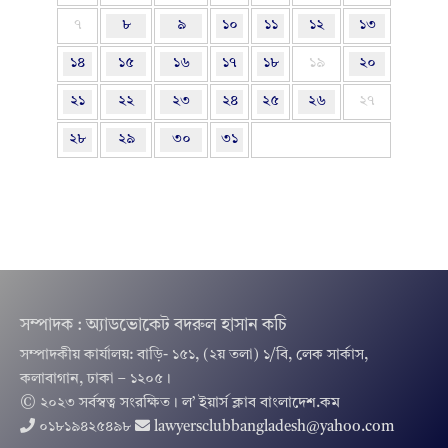
৭
৮
৯
১০
১১
১২
১৩
১৪
১৫
১৬
১৭
১৮
১৯
২০
২১
২২
২৩
২৪
২৫
২৬
২৭
২৮
২৯
৩০
৩১
সম্পাদক : অ্যাডভোকেট বদরুল হাসান কচি
সম্পাদকীয় কার্যালয়: বাড়ি- ১৫১, (২য় তলা) ১/বি, লেক সার্কাস,
কলাবাগান, ঢাকা – ১২০৫।
© ২০২৩ সর্বস্বত্ব সংরক্ষিত । ল’ ইয়ার্স ক্লাব বাংলাদেশ.কম
০১৮১৯৪২৫৪৯৮
lawyersclubbangladesh@yahoo.com