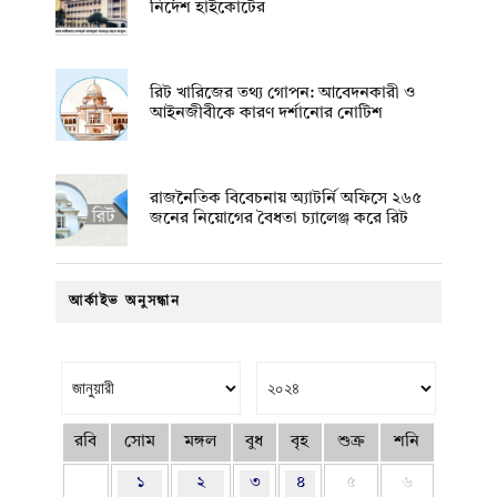
নির্দেশ হাইকোর্টের
রিট খারিজের তথ্য গোপন: আবেদনকারী ও
আইনজীবীকে কারণ দর্শানোর নোটিশ
রাজনৈতিক বিবেচনায় অ‍্যাটর্নি অফিসে ২৬৫
জনের নিয়োগের বৈধতা চ্যালেঞ্জ করে রিট
আর্কাইভ অনুসন্ধান
রবি
সোম
মঙ্গল
বুধ
বৃহ
শুক্র
শনি
১
২
৩
৪
৫
৬