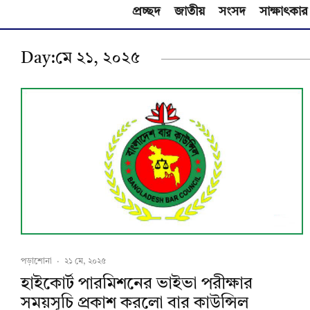
প্রচ্ছদ
জাতীয়
সংসদ
সাক্ষাৎকার
Day:
মে ২১, ২০২৫
পড়াশোনা
·
২১ মে, ২০২৫
হাইকোর্ট পারমিশনের ভাইভা পরীক্ষার
সময়সূচি প্রকাশ করলো বার কাউন্সিল