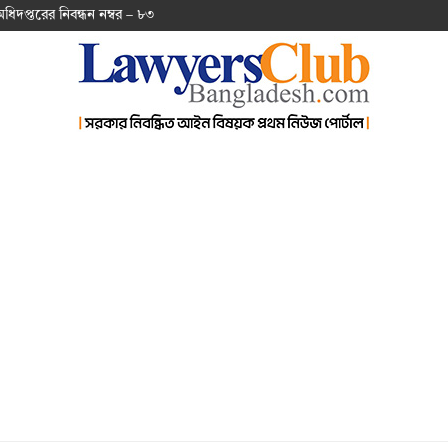
অ‌ধিদপ্ত‌রের নিবন্ধন নম্বর – ৮৩