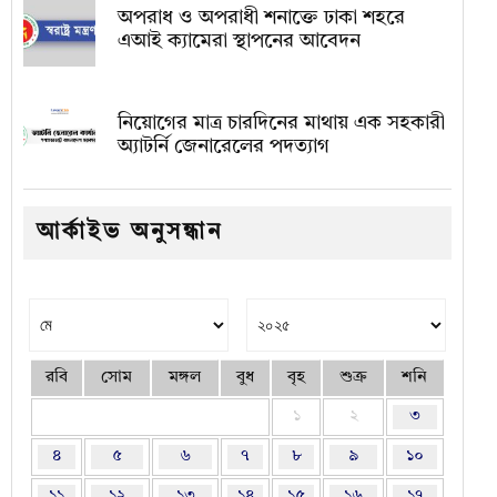
অপরাধ ও অপরাধী শনাক্তে ঢাকা শহরে
এআই ক্যামেরা স্থাপনের আবেদন
নিয়োগের মাত্র চারদিনের মাথায় এক সহকারী
অ্যাটর্নি জেনারেলের পদত্যাগ
আর্কাইভ অনুসন্ধান
রবি
সোম
মঙ্গল
বুধ
বৃহ
শুক্র
শনি
১
২
৩
৪
৫
৬
৭
৮
৯
১০
১১
১২
১৩
১৪
১৫
১৬
১৭