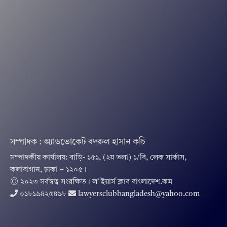
সম্পাদক : অ্যাডভোকেট বদরুল হাসান কচি
সম্পাদকীয় কার্যালয়: বাড়ি- ১৫১, (২য় তলা) ১/বি, লেক সার্কাস,
কলাবাগান, ঢাকা – ১২০৫।
© ২০২৩ সর্বস্বত্ব সংরক্ষিত । ল’ ইয়ার্স ক্লাব বাংলাদেশ.কম
০১৮১৯৪২৫৪৯৮
lawyersclubbangladesh@yahoo.com