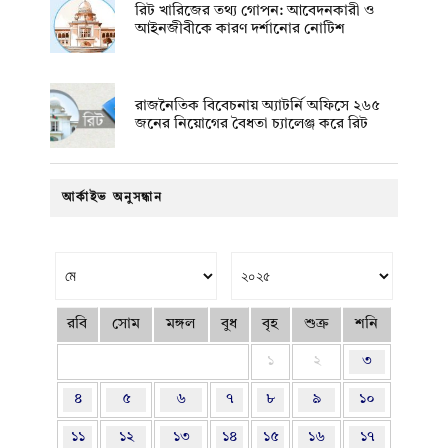
রিট খারিজের তথ্য গোপন: আবেদনকারী ও
আইনজীবীকে কারণ দর্শানোর নোটিশ
রাজনৈতিক বিবেচনায় অ‍্যাটর্নি অফিসে ২৬৫
জনের নিয়োগের বৈধতা চ্যালেঞ্জ করে রিট
আর্কাইভ অনুসন্ধান
রবি
সোম
মঙ্গল
বুধ
বৃহ
শুক্র
শনি
১
২
৩
৪
৫
৬
৭
৮
৯
১০
১১
১২
১৩
১৪
১৫
১৬
১৭