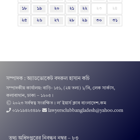
১৮
১৯
২০
২১
২২
২৩
২৪
২৫
২৬
২৭
২৮
২৯
৩০
৩১
সম্পাদক : অ্যাডভোকেট বদরুল হাসান কচি
সম্পাদকীয় কার্যালয়: বাড়ি- ১৫১, (২য় তলা) ১/বি, লেক সার্কাস,
কলাবাগান, ঢাকা – ১২০৫।
© ২০২৩ সর্বস্বত্ব সংরক্ষিত । ল’ ইয়ার্স ক্লাব বাংলাদেশ.কম
০১৮১৯৪২৫৪৯৮
lawyersclubbangladesh@yahoo.com
তথ‌্য অ‌ধিদপ্ত‌রের নিবন্ধন নম্বর – ৮৩