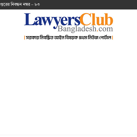
প্ত‌রের নিবন্ধন নম্বর – ৮৩