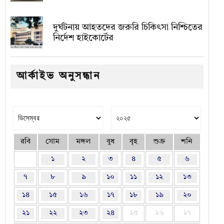
দুর্ঘটনায় আহতদের জরুরি চিকিৎসা নিশ্চিতের
নির্দেশ হাইকোর্টের
আর্কাইভ অনুসন্ধান
রবি
সোম
মঙ্গল
বুধ
বৃহ
শুক্র
শনি
১
২
৩
৪
৫
৬
৭
৮
৯
১০
১১
১২
১৩
১৪
১৫
১৬
১৭
১৮
১৯
২০
২১
২২
২৩
২৪
২৫
২৬
২৭