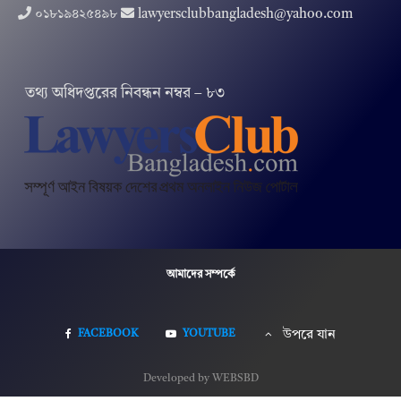
০১৮১৯৪২৫৪৯৮
lawyersclubbangladesh@yahoo.com
তথ‌্য অ‌ধিদপ্ত‌রের নিবন্ধন নম্বর – ৮৩
আমাদের সম্পর্কে
FACEBOOK
YOUTUBE
উপরে যান
Developed by WEBSBD