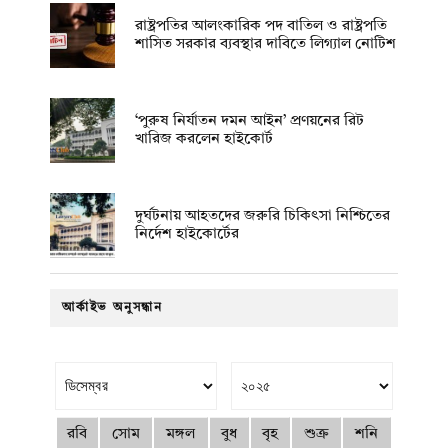
রাষ্ট্রপতির আলংকারিক পদ বাতিল ও রাষ্ট্রপতি
শাসিত সরকার ব্যবস্থার দাবিতে লিগ্যাল নোটিশ
‘পুরুষ নির্যাতন দমন আইন’ প্রণয়নের রিট
খারিজ করলেন হাইকোর্ট
দুর্ঘটনায় আহতদের জরুরি চিকিৎসা নিশ্চিতের
নির্দেশ হাইকোর্টের
আর্কাইভ অনুসন্ধান
রবি
সোম
মঙ্গল
বুধ
বৃহ
শুক্র
শনি