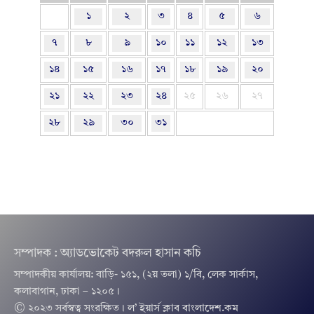
১
২
৩
৪
৫
৬
৭
৮
৯
১০
১১
১২
১৩
১৪
১৫
১৬
১৭
১৮
১৯
২০
২১
২২
২৩
২৪
২৫
২৬
২৭
২৮
২৯
৩০
৩১
সম্পাদক : অ্যাডভোকেট বদরুল হাসান কচি
সম্পাদকীয় কার্যালয়: বাড়ি- ১৫১, (২য় তলা) ১/বি, লেক সার্কাস,
কলাবাগান, ঢাকা – ১২০৫।
© ২০২৩ সর্বস্বত্ব সংরক্ষিত । ল’ ইয়ার্স ক্লাব বাংলাদেশ.কম