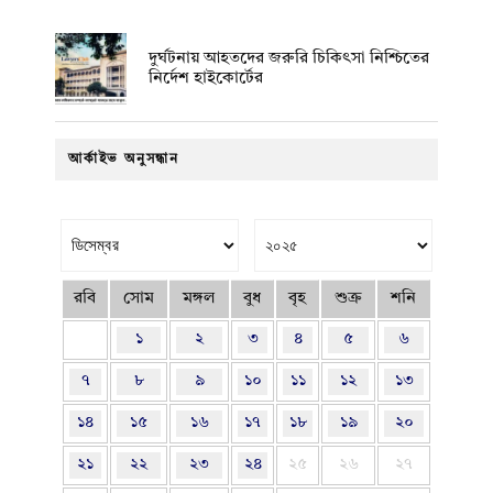
দুর্ঘটনায় আহতদের জরুরি চিকিৎসা নিশ্চিতের
নির্দেশ হাইকোর্টের
আর্কাইভ অনুসন্ধান
রবি
সোম
মঙ্গল
বুধ
বৃহ
শুক্র
শনি
১
২
৩
৪
৫
৬
৭
৮
৯
১০
১১
১২
১৩
১৪
১৫
১৬
১৭
১৮
১৯
২০
২১
২২
২৩
২৪
২৫
২৬
২৭