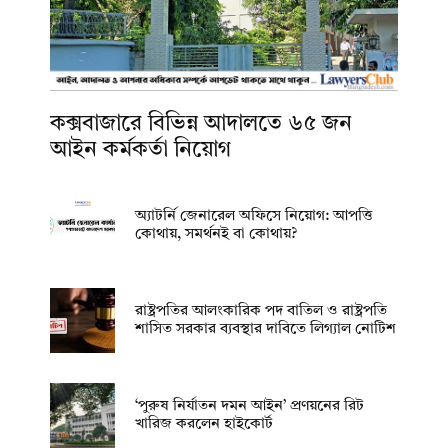
কক্সবাজারে বিভিন্ন আদালতে ৬৫ জন
আইন কর্মকর্তা নিয়োগ
অ্যাটর্নি জেনারেল অফিসে নিয়োগ: আপত্তি
কোথায়, সমর্থনই বা কোথায়?
রাষ্ট্রপতির আলংকারিক পদ বাতিল ও রাষ্ট্রপতি
শাসিত সরকার ব্যবস্থার দাবিতে লিগ্যাল নোটিশ
‘পুরুষ নির্যাতন দমন আইন’ প্রণয়নের রিট
খারিজ করলেন হাইকোর্ট