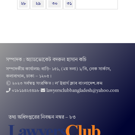
২৮
২৯
৩০
৩১
সম্পাদক : অ্যাডভোকেট বদরুল হাসান কচি
সম্পাদকীয় কার্যালয়: বাড়ি- ১৫১, (২য় তলা) ১/বি, লেক সার্কাস,
কলাবাগান, ঢাকা – ১২০৫।
© ২০২৩ সর্বস্বত্ব সংরক্ষিত । ল’ ইয়ার্স ক্লাব বাংলাদেশ.কম
০১৮১৯৪২৫৪৯৮
lawyersclubbangladesh@yahoo.com
তথ‌্য অ‌ধিদপ্ত‌রের নিবন্ধন নম্বর – ৮৩