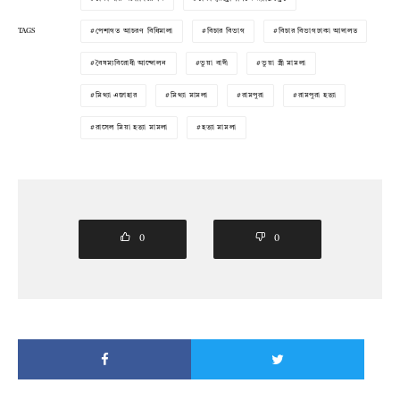
TAGS
পেশাগত আচরণ বিধিমালা
বিচার বিভাগ
বিচার বিভাগঢাকা আদালত
বৈষম্যবিরোধী আন্দোলন
ভুয়া বাদী
ভুয়া স্ত্রী মামলা
মিথ্যা এজাহার
মিথ্যা মামলা
রামপুরা
রামপুরা হত্যা
রাসেল মিয়া হত্যা মামলা
হত্যা মামলা
0
0