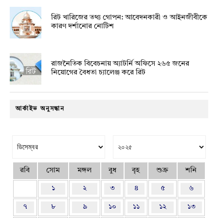
রিট খারিজের তথ্য গোপন: আবেদনকারী ও আইনজীবীকে
কারণ দর্শানোর নোটিশ
রাজনৈতিক বিবেচনায় অ‍্যাটর্নি অফিসে ২৬৫ জনের
নিয়োগের বৈধতা চ্যালেঞ্জ করে রিট
আর্কাইভ অনুসন্ধান
রবি
সোম
মঙ্গল
বুধ
বৃহ
শুক্র
শনি
১
২
৩
৪
৫
৬
৭
৮
৯
১০
১১
১২
১৩