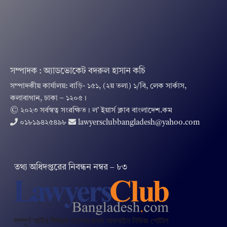
সম্পাদক : অ্যাডভোকেট বদরুল হাসান কচি
সম্পাদকীয় কার্যালয়: বাড়ি- ১৫১, (২য় তলা) ১/বি, লেক সার্কাস,
কলাবাগান, ঢাকা – ১২০৫।
© ২০২৩ সর্বস্বত্ব সংরক্ষিত । ল’ ইয়ার্স ক্লাব বাংলাদেশ.কম
০১৮১৯৪২৫৪৯৮
lawyersclubbangladesh@yahoo.com
তথ‌্য অ‌ধিদপ্ত‌রের নিবন্ধন নম্বর – ৮৩