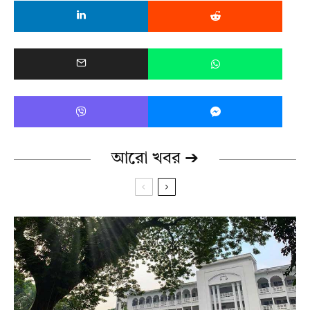
আরো খবর ➔