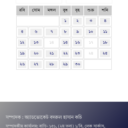
রবি
সোম
মঙ্গল
বুধ
বৃহ
শুক্র
শনি
১
২
৩
৪
৫
৬
৭
৮
৯
১০
১১
১২
১৩
১৪
১৫
১৬
১৭
১৮
১৯
২০
২১
২২
২৩
২৪
২৫
২৬
২৭
২৮
২৯
৩০
সম্পাদক : অ্যাডভোকেট বদরুল হাসান কচি
সম্পাদকীয় কার্যালয়: বাড়ি- ১৫১, (২য় তলা) ১/বি, লেক সার্কাস,