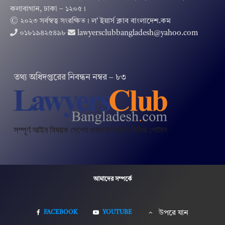
কলাবাগান, ঢাকা – ১২০৫।
© ২০২৩ সর্বস্বত্ব সংরক্ষিত । ল’ ইয়ার্স ক্লাব বাংলাদেশ.কম
০১৮১৯৪২৫৪৯৮
lawyersclubbangladesh@yahoo.com
তথ‌্য অ‌ধিদপ্ত‌রের নিবন্ধন নম্বর – ৮৩
আমাদের সম্পর্কে
FACEBOOK
YOUTUBE
উপরে যান