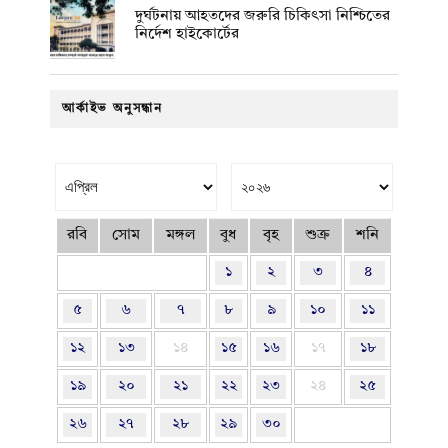
দুর্ঘটনায় আহতদের জরুরি চিকিৎসা নিশ্চিতের
নির্দেশ হাইকোর্টের
আর্কাইভ অনুসন্ধান
রবি
সোম
মঙ্গল
বুধ
বৃহ
শুক্র
শনি
১
২
৩
৪
৫
৬
৭
৮
৯
১০
১১
১২
১৩
১৪
১৫
১৬
১৭
১৮
১৯
২০
২১
২২
২৩
২৪
২৫
২৬
২৭
২৮
২৯
৩০