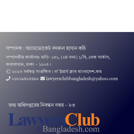
সম্পাদক : অ্যাডভোকেট বদরুল হাসান কচি
সম্পাদকীয় কার্যালয়: বাড়ি- ১৫১, (২য় তলা) ১/বি, লেক সার্কাস,
কলাবাগান, ঢাকা – ১২০৫।
© ২০২৩ সর্বস্বত্ব সংরক্ষিত । ল’ ইয়ার্স ক্লাব বাংলাদেশ.কম
০১৮১৯৪২৫৪৯৮
lawyersclubbangladesh@yahoo.com
তথ‌্য অ‌ধিদপ্ত‌রের নিবন্ধন নম্বর – ৮৩