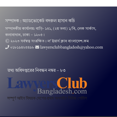
সম্পাদক : অ্যাডভোকেট বদরুল হাসান কচি
সম্পাদকীয় কার্যালয়: বাড়ি- ১৫১, (২য় তলা) ১/বি, লেক সার্কাস,
কলাবাগান, ঢাকা – ১২০৫।
© ২০২৩ সর্বস্বত্ব সংরক্ষিত । ল’ ইয়ার্স ক্লাব বাংলাদেশ.কম
০১৮১৯৪২৫৪৯৮
lawyersclubbangladesh@yahoo.com
তথ‌্য অ‌ধিদপ্ত‌রের নিবন্ধন নম্বর – ৮৩