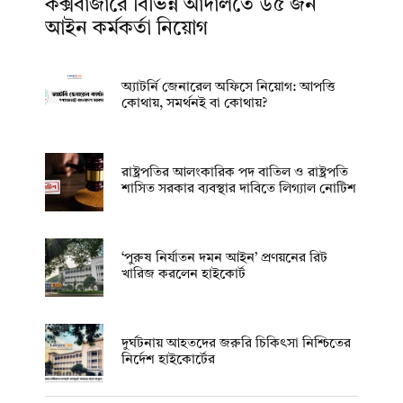
কক্সবাজারে বিভিন্ন আদালতে ৬৫ জন
আইন কর্মকর্তা নিয়োগ
অ্যাটর্নি জেনারেল অফিসে নিয়োগ: আপত্তি
কোথায়, সমর্থনই বা কোথায়?
রাষ্ট্রপতির আলংকারিক পদ বাতিল ও রাষ্ট্রপতি
শাসিত সরকার ব্যবস্থার দাবিতে লিগ্যাল নোটিশ
‘পুরুষ নির্যাতন দমন আইন’ প্রণয়নের রিট
খারিজ করলেন হাইকোর্ট
দুর্ঘটনায় আহতদের জরুরি চিকিৎসা নিশ্চিতের
নির্দেশ হাইকোর্টের