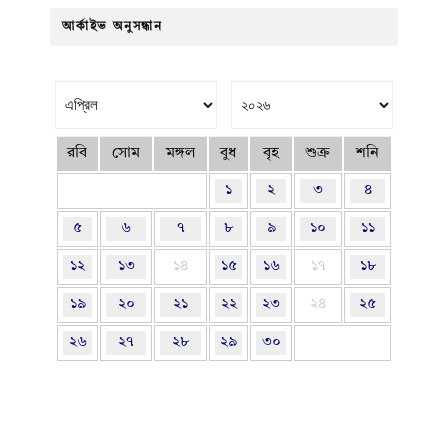
আর্কাইভ অনুসন্ধান
রবি
সোম
মঙ্গল
বুধ
বৃহ
শুক্র
শনি
১
২
৩
৪
৫
৬
৭
৮
৯
১০
১১
১২
১৩
১৪
১৫
১৬
১৭
১৮
১৯
২০
২১
২২
২৩
২৪
২৫
২৬
২৭
২৮
২৯
৩০