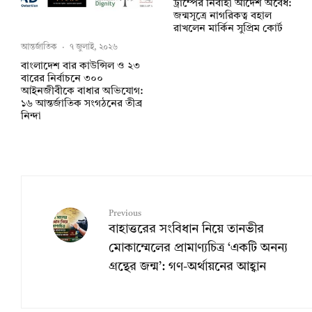
ট্রাম্পের নির্বাহী আদেশ অবৈধ:
জন্মসূত্রে নাগরিকত্ব বহাল
রাখলেন মার্কিন সুপ্রিম কোর্ট
আন্তর্জাতিক
·
৭ জুলাই, ২০২৬
বাংলাদেশ বার কাউন্সিল ও ২৩
বারের নির্বাচনে ৩০০
আইনজীবীকে বাধার অভিযোগ:
১৬ আন্তর্জাতিক সংগঠনের তীব্র
নিন্দা
Previous
বাহাত্তরের সংবিধান নিয়ে তানভীর
মোকাম্মেলের প্রামাণ্যচিত্র ‘একটি অনন্য
গ্রন্থের জন্ম’: গণ-অর্থায়নের আহ্বান