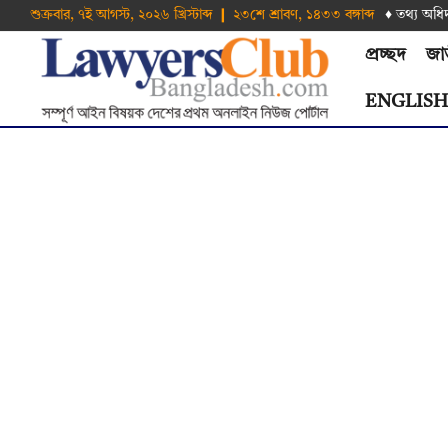
শুক্রবার, ৭ই আগস্ট, ২০২৬ খ্রিস্টাব্দ ❙ ২৩শে শ্রাবণ, ১৪৩৩ বঙ্গাব্দ
♦ তথ‌্য অ‌ধি
প্রচ্ছদ
জা
ENGLIS