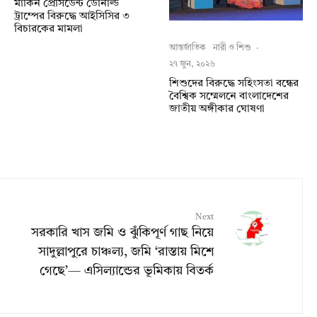
মার্কিন প্রেসিডেন্ট ডোনাল্ড
ট্রাম্পের বিরুদ্ধে আইসিসির ৩
বিচারকের মামলা
আন্তর্জাতিক
নারী ও শিশু
·
২৭ জুন, ২০২৬
শিশুদের বিরুদ্ধে সহিংসতা বন্ধের
বৈশ্বিক সম্মেলনে বাংলাদেশের
জাতীয় অঙ্গীকার ঘোষণা
Next
সরকারি খাস জমি ও ঝুঁকিপূর্ণ গাছ নিয়ে
সাদুল্লাপুরে চাঞ্চল্য, জমি ‘রাস্তায় মিশে
গেছে’— এসিল্যান্ডের ভূমিকায় বিতর্ক