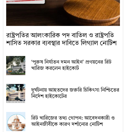
রাষ্ট্রপতির আলংকারিক পদ বাতিল ও রাষ্ট্রপতি
শাসিত সরকার ব্যবস্থার দাবিতে লিগ্যাল নোটিশ
‘পুরুষ নির্যাতন দমন আইন’ প্রণয়নের রিট
খারিজ করলেন হাইকোর্ট
দুর্ঘটনায় আহতদের জরুরি চিকিৎসা নিশ্চিতের
নির্দেশ হাইকোর্টের
রিট খারিজের তথ্য গোপন: আবেদনকারী ও
আইনজীবীকে কারণ দর্শানোর নোটিশ