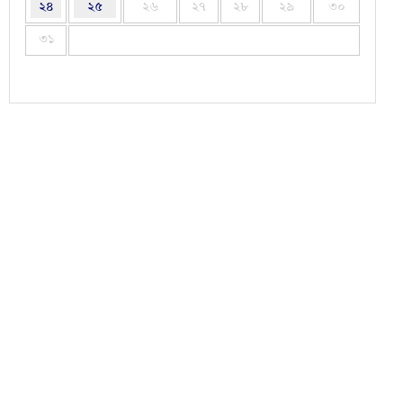
২৪
২৫
২৬
২৭
২৮
২৯
৩০
৩১