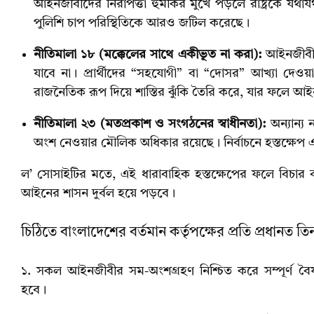
আইনজীবীদের নিরাপত্তা হুমকির মুখে পড়লে রাষ্ট্রকে যথাযথ
পুলিশি চাপ পরিস্থিতিকে আরও জটিল করেছে।
নীতিমালা ১৮ (মক্কেলের সাথে একীভূত না করা):
আইনজীবীদে
যাবে না। প্রার্থীদের “সহযোগী” বা “দোসর” আখ্যা দ
রাজনৈতিক রূপ দিয়ে শাস্তির ঝুঁকি তৈরি করে, যার ফলে আইন
নীতিমালা ২৩ (মতপ্রকাশ ও সংগঠনের স্বাধীনতা):
অন্যান্য
অংশ নেওয়ার মৌলিক অধিকার রয়েছে। নির্বাচনে হস্তক্ষেপ এ
ল’ সোসাইটির মতে, এই ধারাবাহিক হস্তক্ষেপের ফলে বিচার ব্
আইনের শাসন দুর্বল হয়ে পড়বে।
চিঠিতে বাংলাদেশের বর্তমান কর্তৃপক্ষের প্রতি প্রধানত 
১. সকল আইনজীবীর সম-অংশগ্রহণ নিশ্চিত করে সম্পূর্ণ 
হবে।