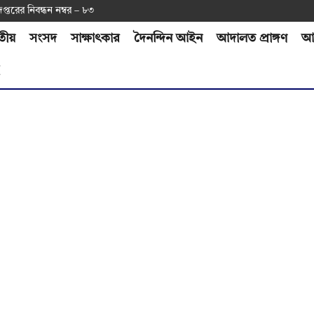
দপ্ত‌রের নিবন্ধন নম্বর – ৮৩
তীয়
সংসদ
সাক্ষাৎকার
দৈনন্দিন আইন
আদালত প্রাঙ্গণ
আর
H