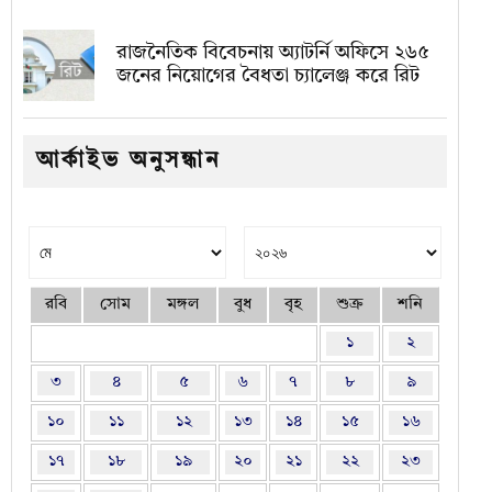
রাজনৈতিক বিবেচনায় অ‍্যাটর্নি অফিসে ২৬৫
জনের নিয়োগের বৈধতা চ্যালেঞ্জ করে রিট
আর্কাইভ অনুসন্ধান
রবি
সোম
মঙ্গল
বুধ
বৃহ
শুক্র
শনি
১
২
৩
৪
৫
৬
৭
৮
৯
১০
১১
১২
১৩
১৪
১৫
১৬
১৭
১৮
১৯
২০
২১
২২
২৩