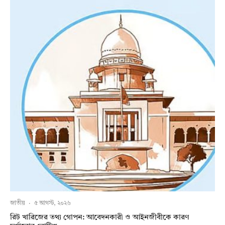
জাতীয়
·
৫ আগস্ট, ২০২৬
রিট খারিজের তথ্য গোপন: আবেদনকারী ও আইনজীবীকে কারণ