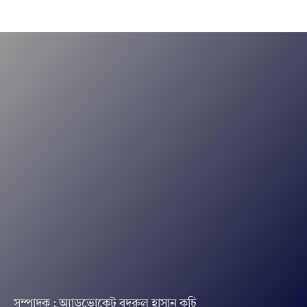
সম্পাদক : অ্যাডভোকেট বদরুল হাসান কচি