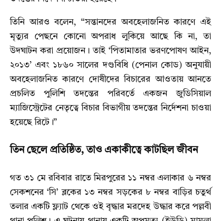
তিনি আরও বলেন, “সন্তানদের অবহেলাজনিত কারণে এই
মৃত্যুর পেছনে কোনো অপরাধ লুকিয়ে আছে কি না, তা
উদঘাটন করা প্রয়োজন। তাই ‘পিতামাতার ভরণপোষণ আইন,
২০১৩’ এবং ১৮৬০ সালের দণ্ডবিধি (পেনাল কোড) অনুযায়ী
অবহেলাজনিত কারণে দোষীদের বিচারের আওতায় আনতে
প্রচলিত পুলিশি তদন্তের পরিবর্তে একজন জুডিসিয়াল
ম্যাজিস্ট্রেটের নেতৃত্বে বিচার বিভাগীয় তদন্তের নির্দেশনা চাওয়া
হয়েছে রিটে।”
তিন ছেলে প্রতিষ্ঠিত, তাও একাকীত্বে কাটছিল জীবন
গত ৩১ মে রবিবার রাতে মিরপুরের ১১ নম্বর এলাকার ৬ নম্বর
সেকশনের ‘সি’ ব্লকের ১৩ নম্বর সড়কের ৮ নম্বর বাড়ির চতুর্থ
তলার একটি ফ্ল্যাট থেকে ওই বৃদ্ধার মরদেহ উদ্ধার করে পল্লবী
থানা পুলিশ। এ ঘটনায় থানায় একটি অপমৃত্যু (ইউডি) মামলা