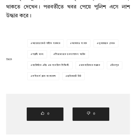
থাকতে দেখেন। পরবর্তীতে খবর পেয়ে পুলিশ এসে লাশ
উদ্ধার করে।
অ্যাডভোকেট শরীফ সরকার
আদালত সংবাদ
নুরজাহান বেগম
পল্লবী থানা
পিতামাতার ভরণপোষণ আইন
TAGS
ব্যারিস্টার এইচ এম সানজিদ সিদ্দিকী
মানবাধিকার লঙ্ঘন
মিরপুর
ল'ইয়ার্স ক্লাব বাংলাদেশ
হাইকোর্টে রিট
0
0