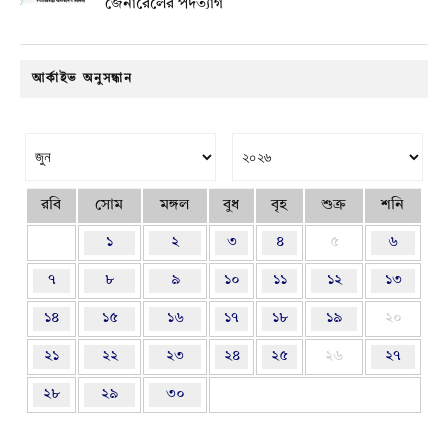
জেনারেলের পদত্যাগ
আর্কাইভ অনুসন্ধান
রবি
সোম
মঙ্গল
বুধ
বৃহ
শুক্র
শনি
১
২
৩
৪
৫
৬
৭
৮
৯
১০
১১
১২
১৩
১৪
১৫
১৬
১৭
১৮
১৯
২০
২১
২২
২৩
২৪
২৫
২৬
২৭
২৮
২৯
৩০