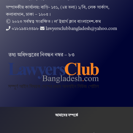
সম্পাদকীয় কার্যালয়: বাড়ি- ১৫১, (২য় তলা) ১/বি, লেক সার্কাস,
কলাবাগান, ঢাকা – ১২০৫।
© ২০২৩ সর্বস্বত্ব সংরক্ষিত । ল’ ইয়ার্স ক্লাব বাংলাদেশ.কম
০১৮১৯৪২৫৪৯৮
lawyersclubbangladesh@yahoo.com
তথ‌্য অ‌ধিদপ্ত‌রের নিবন্ধন নম্বর – ৮৩
আমাদের সম্পর্কে