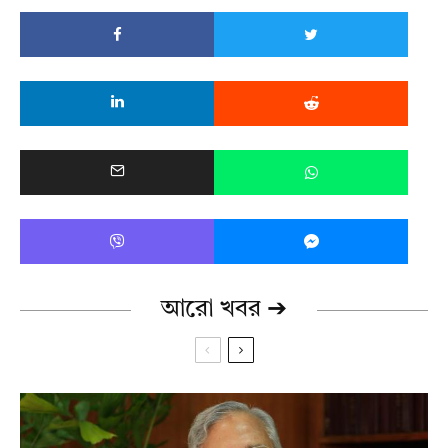
আরো খবর ➔