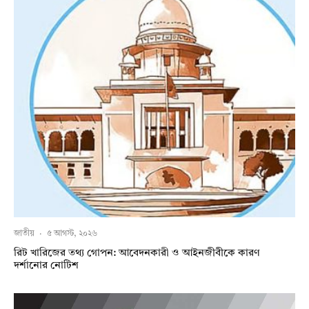
জাতীয়
·
৫ আগস্ট, ২০২৬
রিট খারিজের তথ্য গোপন: আবেদনকারী ও আইনজীবীকে কারণ
দর্শানোর নোটিশ