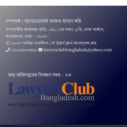
সম্পাদক : অ্যাডভোকেট বদরুল হাসান কচি
সম্পাদকীয় কার্যালয়: বাড়ি- ১৫১, (২য় তলা) ১/বি, লেক সার্কাস,
কলাবাগান, ঢাকা – ১২০৫।
© ২০২৩ সর্বস্বত্ব সংরক্ষিত । ল’ ইয়ার্স ক্লাব বাংলাদেশ.কম
০১৮১৯৪২৫৪৯৮
lawyersclubbangladesh@yahoo.com
তথ‌্য অ‌ধিদপ্ত‌রের নিবন্ধন নম্বর – ৮৩