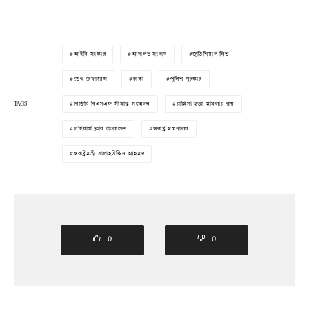
আইনি সংস্কার
আদালত সংবাদ
জুডিশিয়াল লিভ
ডেথ রেফারেন্স
ঢাকা
পুলিশ পুরস্কার
TAGS
বিজিবি বিএসএফ সীমান্ত সম্মেলন
রামিসা হত্যা মামলার রায়
ল'ইয়ার্স ক্লাব বাংলাদেশ
স্বরাষ্ট্র মন্ত্রণালয়
স্বরাষ্ট্রমন্ত্রী সালাহউদ্দিন আহমদ
0
0