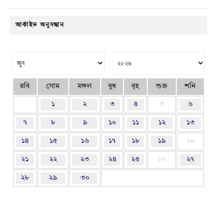
আর্কাইভ অনুসন্ধান
রবি
সোম
মঙ্গল
বুধ
বৃহ
শুক্র
শনি
১
২
৩
৪
৫
৬
৭
৮
৯
১০
১১
১২
১৩
১৪
১৫
১৬
১৭
১৮
১৯
২০
২১
২২
২৩
২৪
২৫
২৬
২৭
২৮
২৯
৩০