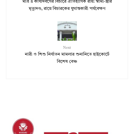
মাত্র ৪ কার্যদিবসের বিচারে ঐতিহাসিক রায়: স্বামী-স্ত্রীর
মৃত্যুদণ্ড, রায়ে বিচারকের যুগান্তকারী পর্যবেক্ষণ
Next
নারী ও শিশু নির্যাতন মামলার শুনানিতে হাইকোর্টে
বিশেষ বেঞ্চ