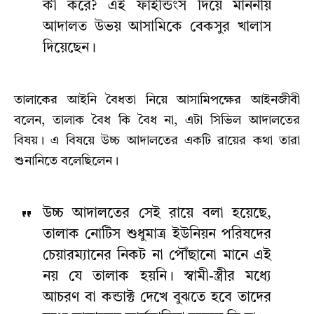
কী করে? এই ফাইন্ডিংস দিয়ে মাননীয়
আদালত উভয় আসামিকে বেকসুর খালাস
দিয়েছেন।
তালাকের আইনি বৈধতা নিয়ে আসামিপক্ষের আইনজীবী
বলেন, তালাক বৈধ কি বৈধ না, এটা সিভিল আদালতের
বিষয়। এ বিষয়ে উচ্চ আদালতের একটি রায়ের কথা তারা
শুনানিতে বলেছিলেন।
উচ্চ আদালতের সেই রায়ে বলা হয়েছে,
তালাক নোটিস শুধুমাত্র ইউনিয়ন পরিষদের
চেয়ারম্যানের নিকট না পৌঁছানো মানে এই
নয় যে তালাক হয়নি। স্বামী-স্ত্রীর মধ্যে
আচরণ বা কন্ডাক্ট দেখে বুঝতে হবে তাদের