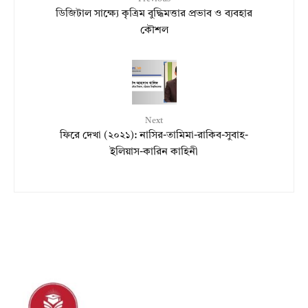
ডিজিটাল সাক্ষ্যে কৃত্রিম বুদ্ধিমত্তার প্রভাব ও ব্যবহার
কৌশল
Next
ফিরে দেখা (২০২১): নাসির-তামিমা-রাকিব-সুবাহ-
ইলিয়াস-কারিন কাহিনী