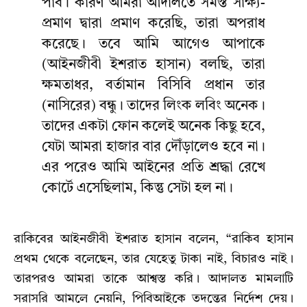
পাব। কারণ আমরা আদালতে সমস্ত সাক্ষ্য-
প্রমাণ দ্বারা প্রমাণ করেছি, তারা অপরাধ
করেছে। তবে আমি আগেও আপাকে
(আইনজীবী ইশরাত হাসান) বলছি, তারা
ক্ষমতাধর, বর্তামান বিসিবি প্রধান তার
(নাসিরের) বন্ধু । তাদের লিংক লবিং অনেক।
তাদের একটা ফোন কলেই অনেক কিছু হবে,
যেটা আমরা হাজার বার দৌঁড়ালেও হবে না।
এর পরেও আমি আইনের প্রতি শ্রদ্ধা রেখে
কোর্টে এসেছিলাম, কিন্তু সেটা হল না।
রাকিবের আইনজীবী ইশরাত হাসান বলেন, “রাকিব হাসান
প্রথম থেকে বলেছেন, তার যেহেতু টাকা নাই, বিচারও নাই।
তারপরও আমরা তাকে আশ্বস্ত করি। আদালত মামলাটি
সরাসরি আমলে নেয়নি, পিবিআইকে তদন্তের নির্দেশ দেয়।