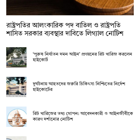
রাষ্ট্রপতির আলংকারিক পদ বাতিল ও রাষ্ট্রপতি
শাসিত সরকার ব্যবস্থার দাবিতে লিগ্যাল নোটিশ
‘পুরুষ নির্যাতন দমন আইন’ প্রণয়নের রিট খারিজ করলেন
হাইকোর্ট
দুর্ঘটনায় আহতদের জরুরি চিকিৎসা নিশ্চিতের নির্দেশ
হাইকোর্টের
রিট খারিজের তথ্য গোপন: আবেদনকারী ও আইনজীবীকে
কারণ দর্শানোর নোটিশ