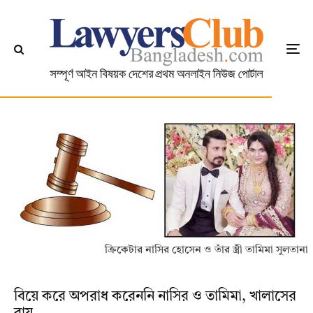
ক্রিকেটার নাসির হোসেন ও তাঁর স্ত্রী তামিমা সুলতানা
বিয়ে করে অপরাধ করেননি নাসির ও তামিমা, খালাসের