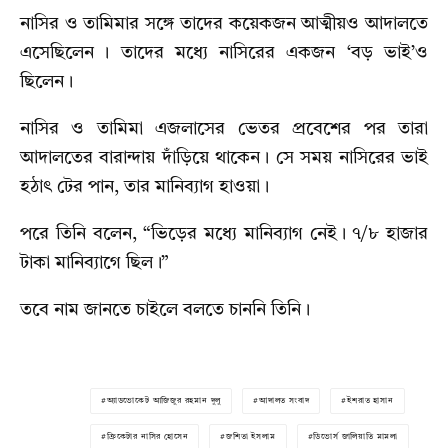
নাসির ও তামিমার সঙ্গে তাদের কয়েকজন আত্মীয়ও আদালতে
এসেছিলেন । তাদের মধ্যে নাসিরের একজন ‘বড় ভাই’ও
ছিলেন।
নাসির ও তামিমা এজলাসের ভেতর প্রবেশের পর তারা
আদালতের বারান্দায় দাঁড়িয়ে থাকেন। সে সময় নাসিরের ভাই
হঠাৎ টের পান, তার মানিব্যাগ হাওয়া।
পরে তিনি বলেন, “ভিড়ের মধ্যে মানিব্যাগ নেই। ৭/৮ হাজার
টাকা মানিব্যাগে ছিল।”
তবে নাম জানতে চাইলে বলতে চাননি তিনি।
অ্যাডভোকেট আজিজুর রহমান দুলু
আদালত সংবাদ
ইশরাত হাসান
ক্রিকেটার নাসির হোসেন
জশিতা ইসলাম
ডিভোর্স জালিয়াতি মামলা