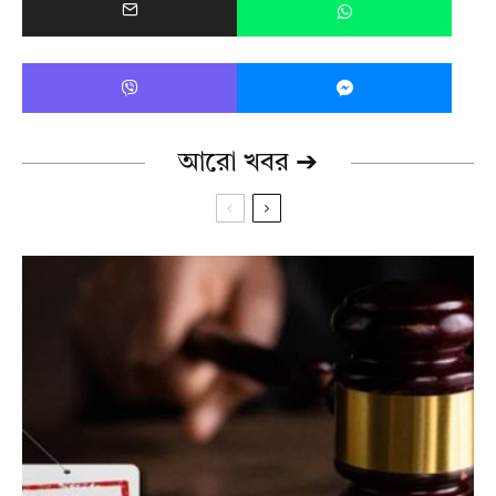
আরো খবর ➔