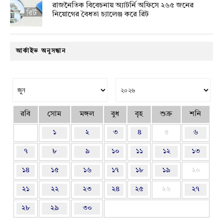
রাজনৈতিক বিবেচনায় অ‍্যাটর্নি অফিসে ২৬৫ জনের
নিয়োগের বৈধতা চ্যালেঞ্জ করে রিট
আর্কাইভ অনুসন্ধান
রবি
সোম
মঙ্গল
বুধ
বৃহ
শুক্র
শনি
১
২
৩
৪
৫
৬
৭
৮
৯
১০
১১
১২
১৩
১৪
১৫
১৬
১৭
১৮
১৯
২০
২১
২২
২৩
২৪
২৫
২৬
২৭
২৮
২৯
৩০