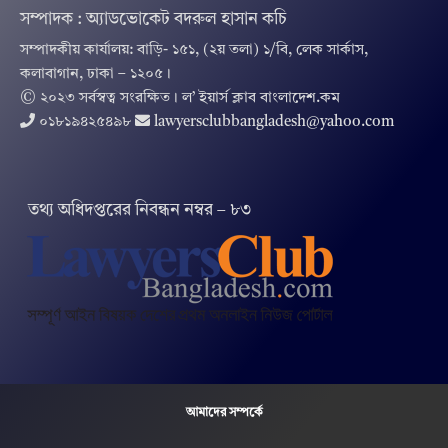
সম্পাদক : অ্যাডভোকেট বদরুল হাসান কচি
সম্পাদকীয় কার্যালয়: বাড়ি- ১৫১, (২য় তলা) ১/বি, লেক সার্কাস,
কলাবাগান, ঢাকা – ১২০৫।
© ২০২৩ সর্বস্বত্ব সংরক্ষিত । ল’ ইয়ার্স ক্লাব বাংলাদেশ.কম
০১৮১৯৪২৫৪৯৮
lawyersclubbangladesh@yahoo.com
তথ‌্য অ‌ধিদপ্ত‌রের নিবন্ধন নম্বর – ৮৩
আমাদের সম্পর্কে