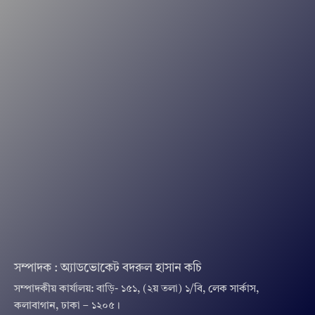
সম্পাদক : অ্যাডভোকেট বদরুল হাসান কচি
সম্পাদকীয় কার্যালয়: বাড়ি- ১৫১, (২য় তলা) ১/বি, লেক সার্কাস,
কলাবাগান, ঢাকা – ১২০৫।