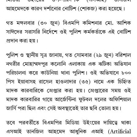
মিডিয়া উইংয়ের উপ-পরিদর্শক (এসআই) তানজিল
আহমেদকে কারণ দর্শানোর নোটিশ (শোকজ) করা হয়েছে।
গত মঙ্গলবার (৩০ জুন) বিএমপি কমিশনার মো. আশিক
সাঈদের সরাসরি নির্দেশে ওই পুলিশ কর্মকর্তাকে এই নোটিশ
প্রদান করা হয়।
পুলিশ ও স্থানীয় সূত্র জানায়, গত সোমবার (২৯ জুন) বরিশাল
নগরীর মোহাম্মদপুর কলোনি এলাকায় এক ঝটিকা অভিযান
পরিচালনা করে কাউনিয়া থানা পুলিশ। ওই অভিযানে ৮০০
পিস ইয়াবাসহ রাসেল হাওলাদার (৩৫) নামে এক চিহ্নিত
মাদক কারবারিকে গ্রেপ্তার করা হয়। গ্রেপ্তারের সময় ওই
মাদক কারবারির গায়ে আর্জেন্টিনা ফুটবল দলের অফিশিয়াল
জার্সি পরা ছিল এবং সেই অবস্থাতেই তার ছবি তোলা হয়।
তবে পরবর্তীতে বিএমপির মিডিয়া উইংয়ের দায়িত্বে থাকা
এসআই তানজিল আহমেদ আধুনিক এআই (Artificial