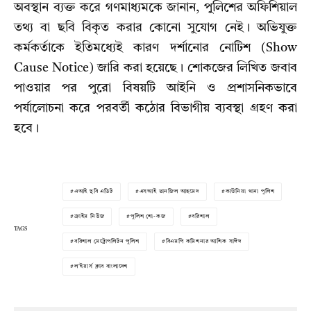
অবস্থান ব্যক্ত করে গণমাধ্যমকে জানান, পুলিশের অফিশিয়াল
তথ্য বা ছবি বিকৃত করার কোনো সুযোগ নেই। অভিযুক্ত
কর্মকর্তাকে ইতিমধ্যেই কারণ দর্শানোর নোটিশ (Show
Cause Notice) জারি করা হয়েছে। শোকজের লিখিত জবাব
পাওয়ার পর পুরো বিষয়টি আইনি ও প্রশাসনিকভাবে
পর্যালোচনা করে পরবর্তী কঠোর বিভাগীয় ব্যবস্থা গ্রহণ করা
হবে।
এআই ছবি এডিট
এসআই তানজিল আহমেদ
কাউনিয়া থানা পুলিশ
ক্রাইম নিউজ
পুলিশ শো-কজ
বরিশাল
TAGS
বরিশাল মেট্রোপলিটন পুলিশ
বিএমপি কমিশনার আশিক সাঈদ
ল'ইয়ার্স ক্লাব বাংলাদেশ