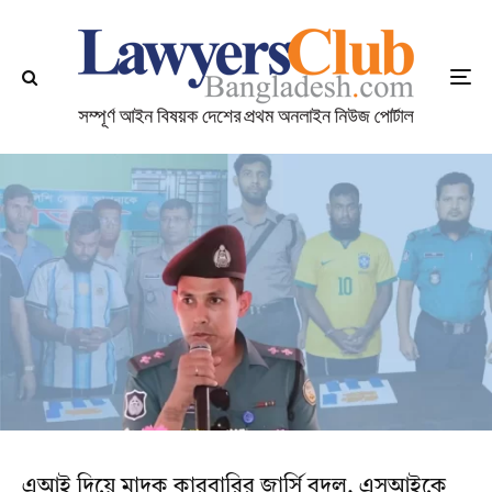
এআই দিয়ে মাদক কারবারির জার্সি বদল, এসআইকে