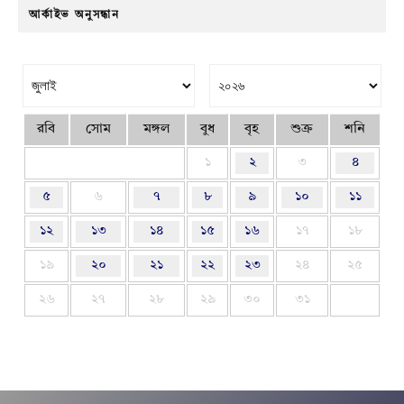
আর্কাইভ অনুসন্ধান
রবি
সোম
মঙ্গল
বুধ
বৃহ
শুক্র
শনি
১
২
৩
৪
৫
৬
৭
৮
৯
১০
১১
১২
১৩
১৪
১৫
১৬
১৭
১৮
১৯
২০
২১
২২
২৩
২৪
২৫
২৬
২৭
২৮
২৯
৩০
৩১