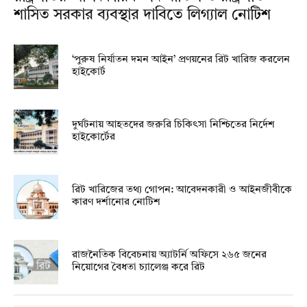
শাসিত সরকার ব্যবস্থার দাবিতে লিগ্যাল নোটিশ
‘পুরুষ নির্যাতন দমন আইন’ প্রণয়নের রিট খারিজ করলেন
হাইকোর্ট
দুর্ঘটনায় আহতদের জরুরি চিকিৎসা নিশ্চিতের নির্দেশ
হাইকোর্টের
রিট খারিজের তথ্য গোপন: আবেদনকারী ও আইনজীবীকে
কারণ দর্শানোর নোটিশ
রাজনৈতিক বিবেচনায় অ‍্যাটর্নি অফিসে ২৬৫ জনের
নিয়োগের বৈধতা চ্যালেঞ্জ করে রিট