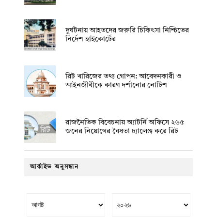
দুর্ঘটনায় আহতদের জরুরি চিকিৎসা নিশ্চিতের
নির্দেশ হাইকোর্টের
রিট খারিজের তথ্য গোপন: আবেদনকারী ও
আইনজীবীকে কারণ দর্শানোর নোটিশ
রাজনৈতিক বিবেচনায় অ‍্যাটর্নি অফিসে ২৬৫
জনের নিয়োগের বৈধতা চ্যালেঞ্জ করে রিট
আর্কাইভ অনুসন্ধান