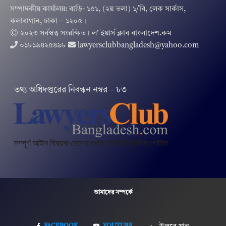
সম্পাদকীয় কার্যালয়: বাড়ি- ১৫১, (২য় তলা) ১/বি, লেক সার্কাস,
কলাবাগান, ঢাকা – ১২০৫।
© ২০২৩ সর্বস্বত্ব সংরক্ষিত । ল’ ইয়ার্স ক্লাব বাংলাদেশ.কম
০১৮১৯৪২৫৪৯৮
lawyersclubbangladesh@yahoo.com
তথ‌্য অ‌ধিদপ্ত‌রের নিবন্ধন নম্বর – ৮৩
আমাদের সম্পর্কে
FACEBOOK
YOUTUBE