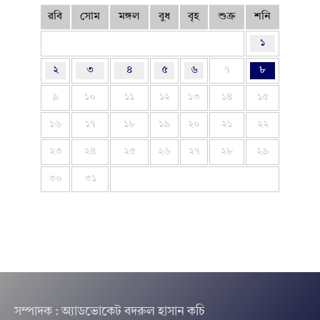
রবি
সোম
মঙ্গল
বুধ
বৃহ
শুক্র
শনি
১
২
৩
৪
৫
৬
৭
৮
৯
১০
১১
১২
১৩
১৪
১৫
১৬
১৭
১৮
১৯
২০
২১
২২
২৩
২৪
২৫
২৬
২৭
২৮
২৯
৩০
৩১
সম্পাদক : অ্যাডভোকেট বদরুল হাসান কচি