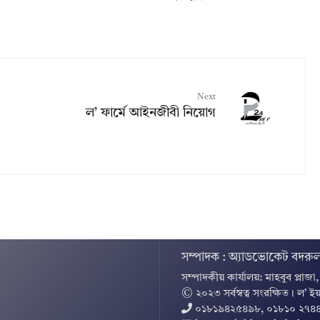
Next
ল’ ফার্মে আইনজীবী নিয়োগ
সম্পাদক : অ্যাডভোকেট বদরুল
সম্পাদকীয় কার্যালয়: মাহবুব প্লাজা
© ২০২৩ সর্বস্বত্ব সংরক্ষিত । ল’ ইয
০১৮১৯৪২৫৪৯৮, ০১৮১০ ২৭৪