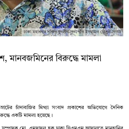
ঢাকা মহানগর দক্ষিণ যুবলীগ সভাপতি ইসমাইল চৌধুরী সম্রাট
রকাশ, মানবজমিনের বিরুদ্ধে মামলা
রাটের চাঁদাবাজির মিথ্যা সংবাদ প্রকাশের অভিযোগে দৈনিক
ুদ্ধে একটি মামলা হয়েছে।
্তর সম্পাদক মো. এমদাদুল হক ঢাকা সিএমএম আদালতে মানহানির