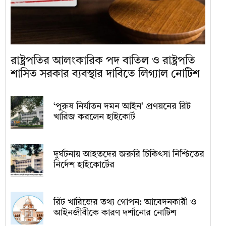
রাষ্ট্রপতির আলংকারিক পদ বাতিল ও রাষ্ট্রপতি
শাসিত সরকার ব্যবস্থার দাবিতে লিগ্যাল নোটিশ
‘পুরুষ নির্যাতন দমন আইন’ প্রণয়নের রিট
খারিজ করলেন হাইকোর্ট
দুর্ঘটনায় আহতদের জরুরি চিকিৎসা নিশ্চিতের
নির্দেশ হাইকোর্টের
রিট খারিজের তথ্য গোপন: আবেদনকারী ও
আইনজীবীকে কারণ দর্শানোর নোটিশ