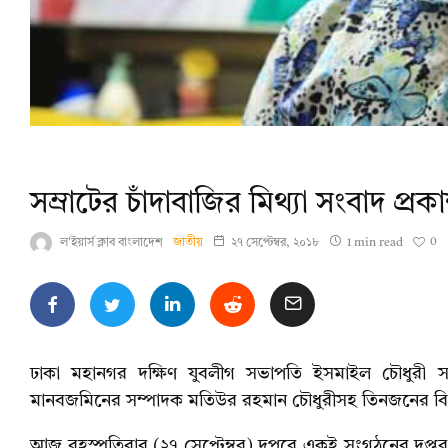
সম্রাটের চাঁদাবাজির মিথ্যা সংবাদ প্
0
ল'ইয়ার্স ক্লাব বাংলাদেশ
জাতীয়
২৭ সেপ্টেম্বর, ২০১৮
1 min read
ঢাকা মহানগর দক্ষিণ যুবলীগ সভাপতি ইসমাইল চৌধুরী সম্
মানবজমিনের সম্পাদক মতিউর রহমান চৌধুরীসহ তিনজনের বির
আজ বৃহস্পতিবার (২৭ সেপ্টেম্বর) দুপুরে একই সংগঠনের দপ