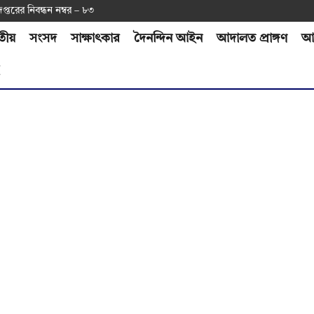
দপ্ত‌রের নিবন্ধন নম্বর – ৮৩
তীয়
সংসদ
সাক্ষাৎকার
দৈনন্দিন আইন
আদালত প্রাঙ্গণ
আর
H