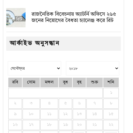
রাজনৈতিক বিবেচনায় অ‍্যাটর্নি অফিসে ২৬৫
জনের নিয়োগের বৈধতা চ্যালেঞ্জ করে রিট
আর্কাইভ অনুসন্ধান
রবি
সোম
মঙ্গল
বুধ
বৃহ
শুক্র
শনি
১
২
৩
৪
৫
৬
৭
৮
৯
১০
১১
১২
১৩
১৪
১৫
১৬
১৭
১৮
১৯
২০
২১
২২