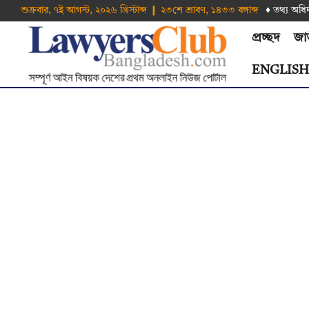
শুক্রবার, ৭ই আগস্ট, ২০২৬ খ্রিস্টাব্দ ❙ ২৩শে শ্রাবণ, ১৪৩৩ বঙ্গাব্দ
♦ তথ‌্য অ‌ধি
প্রচ্ছদ
জা
ENGLIS