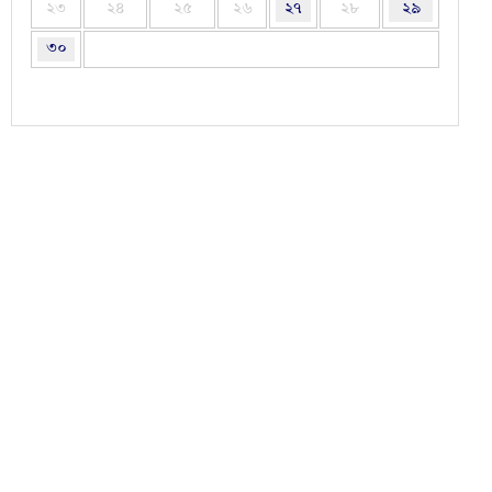
২৩
২৪
২৫
২৬
২৭
২৮
২৯
৩০