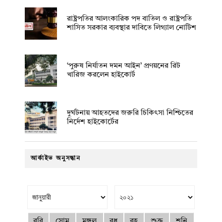
রাষ্ট্রপতির আলংকারিক পদ বাতিল ও রাষ্ট্রপতি
শাসিত সরকার ব্যবস্থার দাবিতে লিগ্যাল নোটিশ
‘পুরুষ নির্যাতন দমন আইন’ প্রণয়নের রিট
খারিজ করলেন হাইকোর্ট
দুর্ঘটনায় আহতদের জরুরি চিকিৎসা নিশ্চিতের
নির্দেশ হাইকোর্টের
আর্কাইভ অনুসন্ধান
রবি
সোম
মঙ্গল
বুধ
বৃহ
শুক্র
শনি