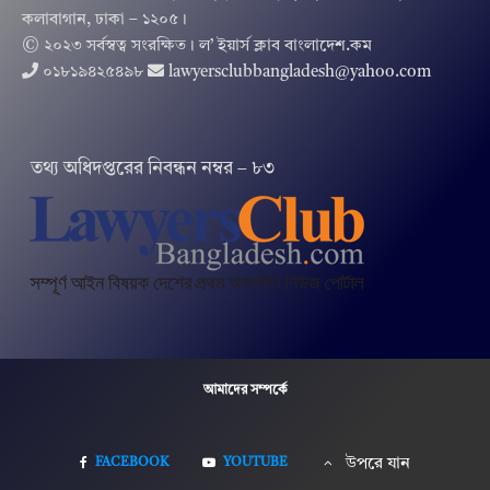
কলাবাগান, ঢাকা – ১২০৫।
© ২০২৩ সর্বস্বত্ব সংরক্ষিত । ল’ ইয়ার্স ক্লাব বাংলাদেশ.কম
০১৮১৯৪২৫৪৯৮
lawyersclubbangladesh@yahoo.com
তথ‌্য অ‌ধিদপ্ত‌রের নিবন্ধন নম্বর – ৮৩
আমাদের সম্পর্কে
FACEBOOK
YOUTUBE
উপরে যান