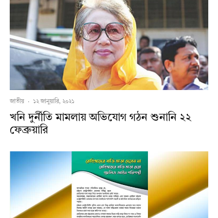
জাতীয়
·
১২ জানুয়ারি, ২০২১
খনি দুর্নীতি মামলায় অভিযোগ গঠন শুনানি ২২
ফেব্রুয়ারি