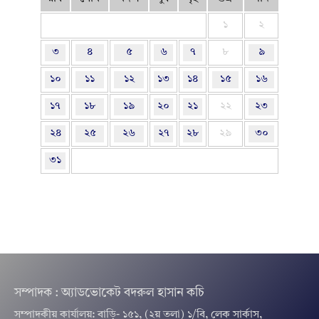
১
২
৩
৪
৫
৬
৭
৮
৯
১০
১১
১২
১৩
১৪
১৫
১৬
১৭
১৮
১৯
২০
২১
২২
২৩
২৪
২৫
২৬
২৭
২৮
২৯
৩০
৩১
সম্পাদক : অ্যাডভোকেট বদরুল হাসান কচি
সম্পাদকীয় কার্যালয়: বাড়ি- ১৫১, (২য় তলা) ১/বি, লেক সার্কাস,