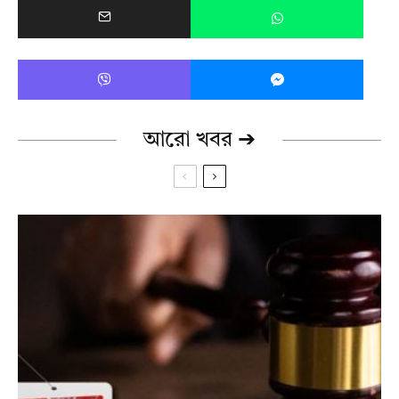
আরো খবর ➔