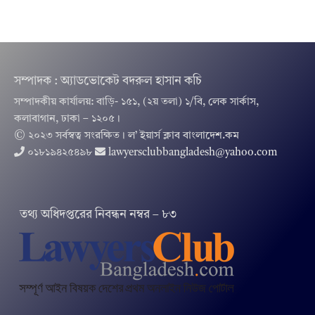
সম্পাদক : অ্যাডভোকেট বদরুল হাসান কচি
সম্পাদকীয় কার্যালয়: বাড়ি- ১৫১, (২য় তলা) ১/বি, লেক সার্কাস,
কলাবাগান, ঢাকা – ১২০৫।
© ২০২৩ সর্বস্বত্ব সংরক্ষিত । ল’ ইয়ার্স ক্লাব বাংলাদেশ.কম
০১৮১৯৪২৫৪৯৮
lawyersclubbangladesh@yahoo.com
তথ‌্য অ‌ধিদপ্ত‌রের নিবন্ধন নম্বর – ৮৩