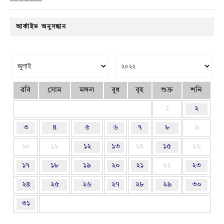
আর্কাইভ অনুসন্ধান
রবি
সোম
মঙ্গল
বুধ
বৃহ
শুক্র
শনি
১
২
৩
৪
৫
৬
৭
৮
৯
১০
১১
১২
১৩
১৪
১৫
১৬
১৭
১৮
১৯
২০
২১
২২
২৩
২৪
২৫
২৬
২৭
২৮
২৯
৩০
৩১