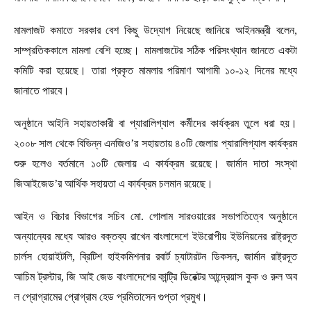
মামলাজট কমাতে সরকার বেশ কিছু উদ্যোগ নিয়েছে জানিয়ে আইনমন্ত্রী বলেন,
সাম্প্রতিককালে মামলা বেশি হচ্ছে। মামলাজটের সঠিক পরিসংখ্যান জানতে একটা
কমিটি করা হয়েছে। তারা প্রকৃত মামলার পরিমাণ আগামী ১০-১২ দিনের মধ্যে
জানাতে পারবে।
অনুষ্ঠানে আইনি সহায়তাকারী বা প্যারালিগ্যাল কর্মীদের কার্যক্রম তুলে ধরা হয়।
২০০৮ সাল থেকে বিভিন্ন এনজিও’র সহায়তায় ৪০টি জেলায় প্যারালিগ্যাল কার্যক্রম
শুরু হলেও বর্তমানে ১০টি জেলায় এ কার্যক্রম রয়েছে। জার্মান দাতা সংস্থা
জিআইজেড’র আর্থিক সহায়তা এ কার্যক্রম চলমান রয়েছে।
আইন ও বিচার বিভাগের সচিব মো. গোলাম সারওয়ারের সভাপতিত্বে অনুষ্ঠানে
অন্যান্যের মধ্যে আরও বক্তব্য রাখেন বাংলাদেশে ইউরোপীয় ইউনিয়নের রাষ্ট্রদূত
চার্লস হোয়াইটলি, ব্রিটিশ হাইকমিশনার রবার্ট চ্যাটারটন ডিকসন, জার্মান রাষ্ট্রদূত
আচিম ট্রস্টার, জি আই জেড বাংলাদেশের কান্ট্রি ডিরেক্টর আন্দ্রেয়াস কুক ও রুল অব
ল প্রোগ্রামের প্রোগ্রাম হেড প্রমিতাসেন গুপ্তা প্রমুখ।